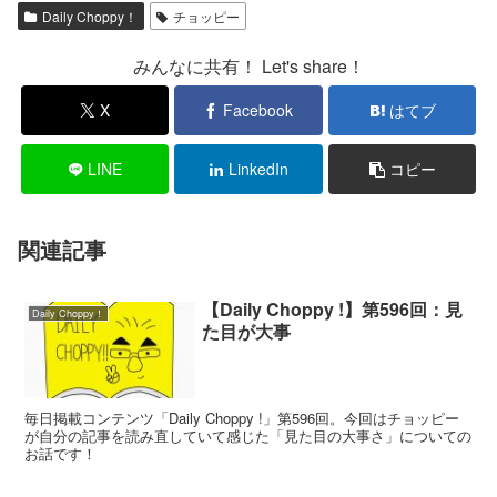
Daily Choppy！
チョッピー
みんなに共有！ Let's share！
X
Facebook
はてブ
LINE
LinkedIn
コピー
関連記事
【Daily Choppy !】第596回：見
Daily Choppy！
た目が大事
毎日掲載コンテンツ「Daily Choppy !」第596回。今回はチョッピー
が自分の記事を読み直していて感じた「見た目の大事さ」についての
お話です！