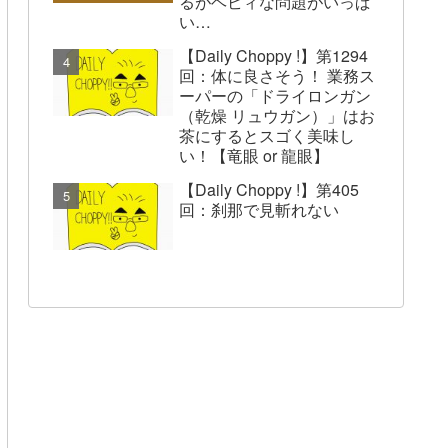
るがヘビィな問題がいっぱ
い…
【Daily Choppy !】第1294
回：体に良さそう！ 業務ス
ーパーの「ドライロンガン
（乾燥 リュウガン）」はお
茶にするとスゴく美味し
い！【竜眼 or 龍眼】
【Daily Choppy !】第405
回：刹那で見斬れない