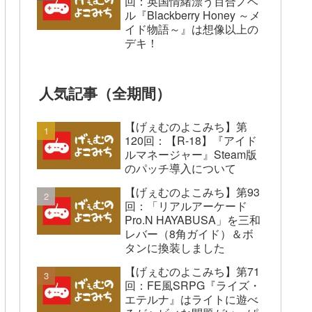
回：英国情緒漂う百合ノベ
ル『Blackberry Honey ～メ
イド物語～』は想像以上の
デキ！
人気記事（全期間）
【げぇむのよこみち】第
120回：【R-18】『アイド
ルマネージャー』Steam版
のパッチ導入について
【げぇむのよこみち】第93
回：「リアルアーケード
Pro.N HAYABUSA」を三和
レバー（8角ガイド）＆ボ
タンに換装しました
【げぇむのよこみち】第71
回：FE風SRPG『ライズ・
エテルナ』はライトに遊べ