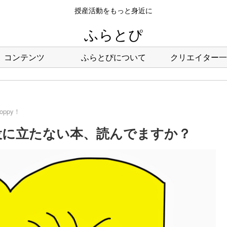
授産活動をもっと身近に
ふらとぴ
コンテンツ
ふらとぴについて
クリエイター一
hoppy！
05回：役に立たない本、読んでますか？