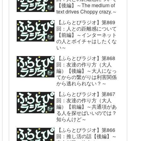
【後編】～The medium of
text drives Choppy crazy.～
【ふらとぴラジオ】第869
回：人との距離感について
【前編】～インターネット
の人とボイチャはしたくな
い～
【ふらとぴラジオ】第868
回：友達の作り方（大人
編）【後編】～大人になっ
てからの繋がりは利害関係
から逃れられない？～
【ふらとぴラジオ】第867
回：友達の作り方（大人
編）【前編】～共通項があ
る人を探せばいいのでは？
知らんけど～
【ふらとぴラジオ】第866
回：推し活の話【後編】～