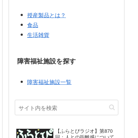
授産製品とは？
食品
生活雑貨
障害福祉施設を探す
障害福祉施設一覧
【ふらとぴラジオ】第870
回：人との距離感について