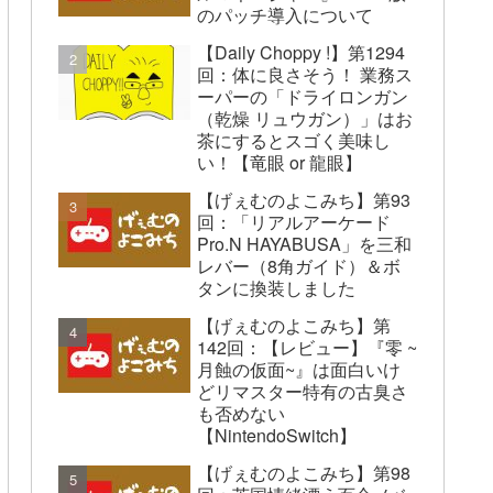
のパッチ導入について
【Daily Choppy !】第1294
回：体に良さそう！ 業務ス
ーパーの「ドライロンガン
（乾燥 リュウガン）」はお
茶にするとスゴく美味し
い！【竜眼 or 龍眼】
【げぇむのよこみち】第93
回：「リアルアーケード
Pro.N HAYABUSA」を三和
レバー（8角ガイド）＆ボ
タンに換装しました
【げぇむのよこみち】第
142回：【レビュー】『零 ~
月蝕の仮面~』は面白いけ
どリマスター特有の古臭さ
も否めない
【NintendoSwitch】
【げぇむのよこみち】第98