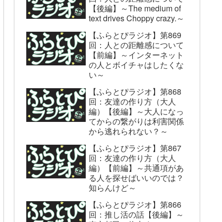
【後編】～The medium of
text drives Choppy crazy.～
【ふらとぴラジオ】第869
回：人との距離感について
【前編】～インターネット
の人とボイチャはしたくな
い～
【ふらとぴラジオ】第868
回：友達の作り方（大人
編）【後編】～大人になっ
てからの繋がりは利害関係
から逃れられない？～
【ふらとぴラジオ】第867
回：友達の作り方（大人
編）【前編】～共通項があ
る人を探せばいいのでは？
知らんけど～
【ふらとぴラジオ】第866
回：推し活の話【後編】～