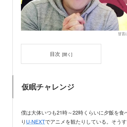
甘言
目次
仮眠チャレンジ
僕は大体いつも21時～22時くらいに夕飯を食
り
U-NEXT
でアニメを観たりしている。そうす