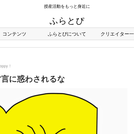
授産活動をもっと身近に
ふらとぴ
コンテンツ
ふらとぴについて
クリエイター一
hoppy！
5回：甘言に惑わされるな