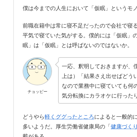
僕は今までの人生において「仮眠」というモ
前職在籍中は常に寝不足だったので会社で寝る
平気で寝ていた気がする。僕的には「仮眠」の
眠」は「仮眠」とは呼ばないのではないか。
一応、釈明しておきますが、
上は）「結果さえ出せばどう
なので業務中に寝ていても何
チョッピー
気分転換にカラオケに行った
どうやら
軽くググったところ
によると一般的に
多いようだ。厚生労働省健康局の「
健康づくり
載がある。