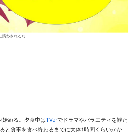
に惑わされるな
べ始める。夕食中は
TVer
でドラマやバラエティを観た
ると食事を食べ終わるまでに大体1時間くらいかか