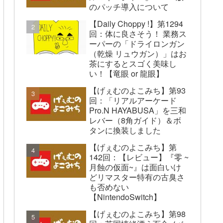
のパッチ導入について
【Daily Choppy !】第1294
回：体に良さそう！ 業務ス
ーパーの「ドライロンガン
（乾燥 リュウガン）」はお
茶にするとスゴく美味し
い！【竜眼 or 龍眼】
【げぇむのよこみち】第93
回：「リアルアーケード
Pro.N HAYABUSA」を三和
レバー（8角ガイド）＆ボ
タンに換装しました
【げぇむのよこみち】第
142回：【レビュー】『零 ~
月蝕の仮面~』は面白いけ
どリマスター特有の古臭さ
も否めない
【NintendoSwitch】
【げぇむのよこみち】第98