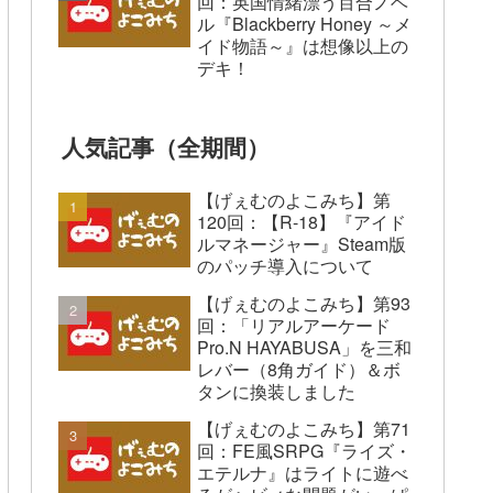
回：英国情緒漂う百合ノベ
ル『Blackberry Honey ～メ
イド物語～』は想像以上の
デキ！
人気記事（全期間）
【げぇむのよこみち】第
120回：【R-18】『アイド
ルマネージャー』Steam版
のパッチ導入について
【げぇむのよこみち】第93
回：「リアルアーケード
Pro.N HAYABUSA」を三和
レバー（8角ガイド）＆ボ
タンに換装しました
【げぇむのよこみち】第71
回：FE風SRPG『ライズ・
エテルナ』はライトに遊べ