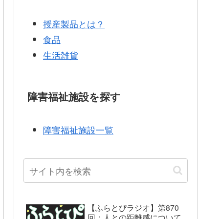
授産製品とは？
食品
生活雑貨
障害福祉施設を探す
障害福祉施設一覧
【ふらとぴラジオ】第870
回：人との距離感について