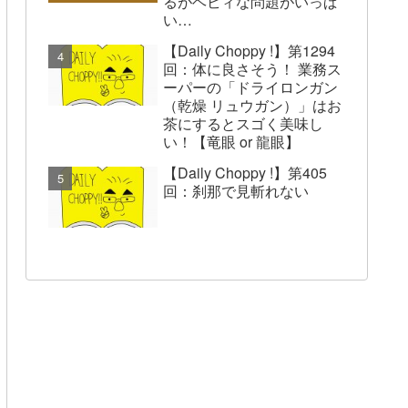
るがヘビィな問題がいっぱ
い…
【Daily Choppy !】第1294
回：体に良さそう！ 業務ス
ーパーの「ドライロンガン
（乾燥 リュウガン）」はお
茶にするとスゴく美味し
い！【竜眼 or 龍眼】
【Daily Choppy !】第405
回：刹那で見斬れない