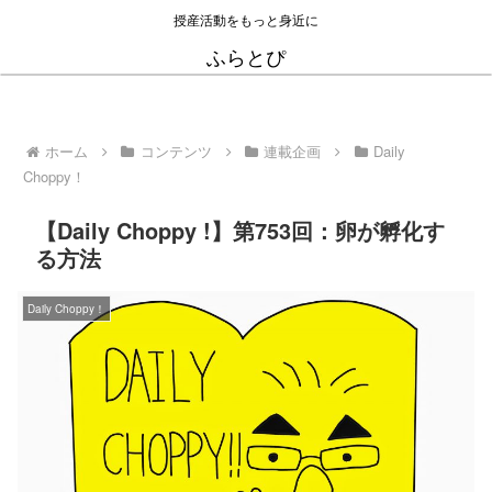
授産活動をもっと身近に
ふらとぴ
ホーム
コンテンツ
連載企画
Daily
Choppy！
【Daily Choppy !】第753回：卵が孵化す
る方法
Daily Choppy！