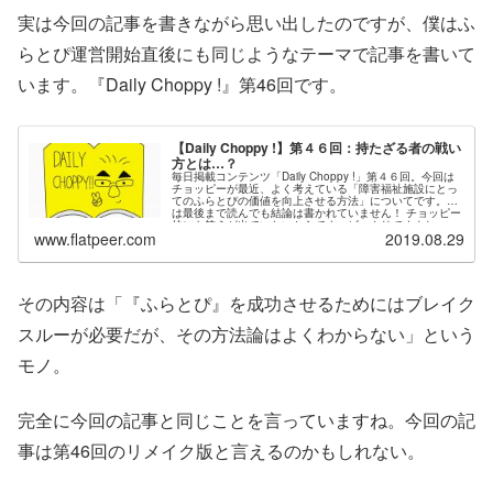
実は今回の記事を書きながら思い出したのですが、僕はふ
らとぴ運営開始直後にも同じようなテーマで記事を書いて
います。『Daily Choppy !』第46回です。
【Daily Choppy !】第４６回：持たざる者の戦い
方とは…？
毎日掲載コンテンツ「Daily Choppy !」第４６回。今回は
チョッピーが最近、よく考えている「障害福祉施設にとっ
てのふらとぴの価値を向上させる方法」についてです。実
は最後まで読んでも結論は書かれていません！ チョッピー
的にも答えが出ていないからです。ビックリですよね。
www.flatpeer.com
2019.08.29
その内容は「『ふらとぴ』を成功させるためにはブレイク
スルーが必要だが、その方法論はよくわからない」という
モノ。
完全に今回の記事と同じことを言っていますね。今回の記
事は第46回のリメイク版と言えるのかもしれない。