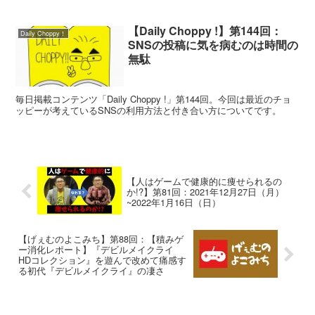
【Daily Choppy !】第144回：
Daily Choppy！
SNSの投稿に気を病むのは時間の
無駄
毎日掲載コンテンツ「Daily Choppy !」第144回。今回は最近のチョ
ッピーが考えているSNSの利用方法と付き合い方についてです。
【人はゲームで健康的に痩せられるの
か!?】第81回：2021年12月27日（月）
~2022年1月16日（日）
【げぇむのよこみち】第88回：【積みゲ
ー消化レポート】『デビルメイクライ
HDコレクション』を遊んで改めて痛感す
る初代『デビルメイクライ』の凄さ