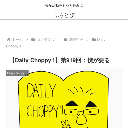
授産活動をもっと身近に
ふらとぴ
ホーム
コンテンツ
連載企画
Daily
Choppy！
【Daily Choppy !】第919回：禊が要る
Daily Choppy！