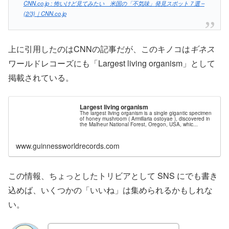
CNN.co.jp : 怖いけど見てみたい 米国の「不気味」発見スポット７選 –
(2/3)｜CNN.co.jp
上に引用したのはCNNの記事だが、このキノコは
ギネス
ワールドレコーズにも「Largest living organism」として
掲載されている。
Largest living organism
The largest living organism is a single gigantic specimen
of honey mushroom ( Armillaria ostoyae ), discovered in
the Malheur National Forest, Oregon, USA, whic...
www.guinnessworldrecords.com
この情報、ちょっとしたトリビアとして SNS にでも書き
込めば、いくつかの「いいね」は集められるかもしれな
い。