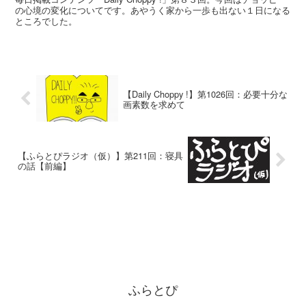
の心境の変化についてです。あやうく家から一歩も出ない１日になる
ところでした。
【Daily Choppy !】第1026回：必要十分な
画素数を求めて
【ふらとぴラジオ（仮）】第211回：寝具
の話【前編】
ふらとぴ