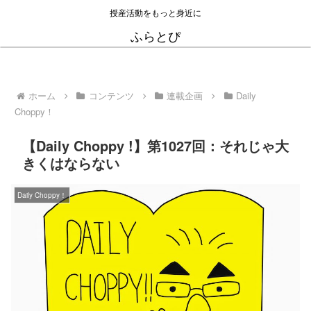
授産活動をもっと身近に
ふらとぴ
ホーム
コンテンツ
連載企画
Daily
Choppy！
【Daily Choppy !】第1027回：それじゃ大
きくはならない
Daily Choppy！