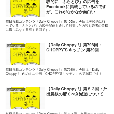
験的に「ふらとぴ」の広告を
Facebookに掲載しているのです
が、これがなかなか面白い
毎日掲載コンテンツ「Daily Choppy !」第105回。今回は実験的に行
っている「ふらとぴ」の広告配信を通して判明した内容を読者の皆様
に惜しみなく共有する回です。
【Daily Choppy !】第798回：
Daily Choppy！
CHOPPY’S キッチン 第39回
毎日掲載コンテンツ「Daily Choppy !」第798回。今回は「Daily
Choppy !」内のミニ企画「CHOPPY’Sキッチン」の第39回です！
【Daily Choppy !】第８３回：外
Daily Choppy！
出意欲の驚くべき減退について
毎日掲載コンテンツ「Daily Choppy !」第８３回。今回はチョッピー