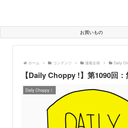
お買いもの
ホーム
コンテンツ
連載企画
Daily C
【Daily Choppy !】第109
Daily Choppy！