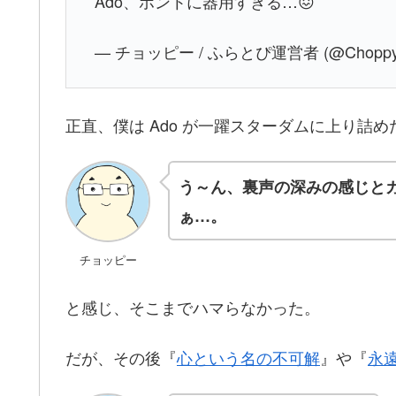
Ado、ホントに器用すぎる…😖
— チョッピー / ふらとぴ運営者 (@Choppy_s
正直、僕は Ado が一躍スターダムに上り詰め
う～ん、裏声の深みの感じと
ぁ…。
チョッピー
と感じ、そこまでハマらなかった。
だが、その後『
心という名の不可解
』や『
永