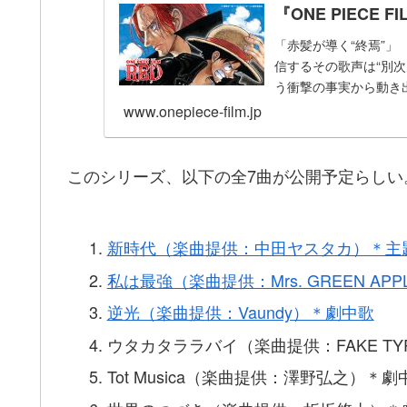
『ONE PIECE 
「赤髪が導く“終焉”
信するその歌声は“別次
う衝撃の事実から動き
www.onepiece-film.jp
このシリーズ、以下の全7曲が公開予定らしい
新時代（楽曲提供：中田ヤスタカ）＊主
私は最強（楽曲提供：Mrs. GREEN AP
逆光（楽曲提供：Vaundy）＊劇中歌
ウタカタララバイ（楽曲提供：FAKE TY
Tot Musica（楽曲提供：澤野弘之）＊劇