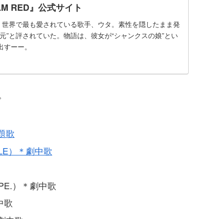
FILM RED』公式サイト
」 世界で最も愛されている歌手、ウタ。素性を隠したまま発
元”と評されていた。物語は、彼女が“シャンクスの娘”とい
出すーー。
。
題歌
PLE）＊劇中歌
PE.）＊劇中歌
中歌