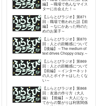
編】～職場で色んなマイス
ターに出会えた！～
【ふらとぴラジオ】第871
回：職場で救われた話【前
編】～なにかあった時のた
めのお菓子～
【ふらとぴラジオ】第870
回：人との距離感について
【後編】～The medium of
text drives Choppy crazy.～
【ふらとぴラジオ】第869
回：人との距離感について
【前編】～インターネット
の人とボイチャはしたくな
い～
【ふらとぴラジオ】第868
回：友達の作り方（大人
編）【後編】～大人になっ
てからの繋がりは利害関係