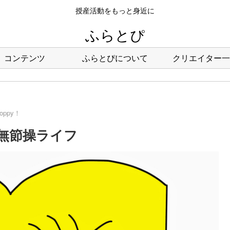
授産活動をもっと身近に
ふらとぴ
コンテンツ
ふらとぴについて
クリエイター一
hoppy！
0回：無節操ライフ