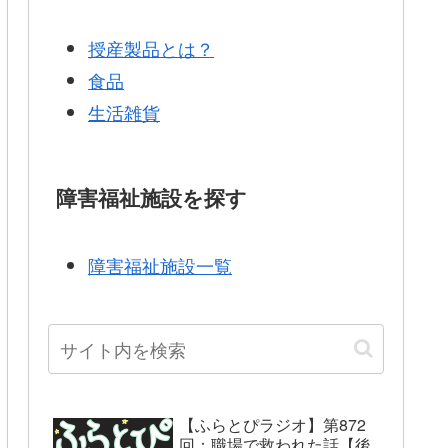
授産製品とは？
食品
生活雑貨
障害福祉施設を探す
障害福祉施設一覧
【ふらとぴラジオ】第872
回：職場で救われた話【後