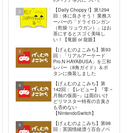
【Daily Choppy !】第1294
回：体に良さそう！ 業務ス
ーパーの「ドライロンガン
（乾燥 リュウガン）」はお
茶にするとスゴく美味し
い！【竜眼 or 龍眼】
【げぇむのよこみち】第93
回：「リアルアーケード
Pro.N HAYABUSA」を三和
レバー（8角ガイド）＆ボ
タンに換装しました
【げぇむのよこみち】第
142回：【レビュー】『零 ~
月蝕の仮面~』は面白いけ
どリマスター特有の古臭さ
も否めない
【NintendoSwitch】
【げぇむのよこみち】第98
回：英国情緒漂う百合ノベ