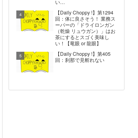
い…
【Daily Choppy !】第1294
回：体に良さそう！ 業務ス
ーパーの「ドライロンガン
（乾燥 リュウガン）」はお
茶にするとスゴく美味し
い！【竜眼 or 龍眼】
【Daily Choppy !】第405
回：刹那で見斬れない