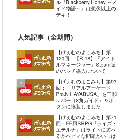
ル『Blackberry Honey ～メ
イド物語～』は想像以上の
デキ！
人気記事（全期間）
【げぇむのよこみち】第
120回：【R-18】『アイド
ルマネージャー』Steam版
のパッチ導入について
【げぇむのよこみち】第93
回：「リアルアーケード
Pro.N HAYABUSA」を三和
レバー（8角ガイド）＆ボ
タンに換装しました
【げぇむのよこみち】第71
回：FE風SRPG『ライズ・
エテルナ』はライトに遊べ
るがヘビィな問題がいっぱ