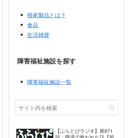
授産製品とは？
食品
生活雑貨
障害福祉施設を探す
障害福祉施設一覧
【ふらとぴラジオ】第871
回：職場で救われた話【前