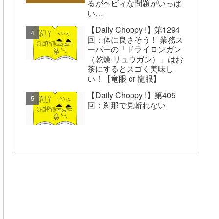
るがヘビィな問題がいっぱ
い…
【Daily Choppy !】第1294
回：体に良さそう！ 業務ス
ーパーの「ドライロンガン
（乾燥 リュウガン）」はお
茶にするとスゴく美味し
い！【竜眼 or 龍眼】
【Daily Choppy !】第405
回：刹那で見斬れない