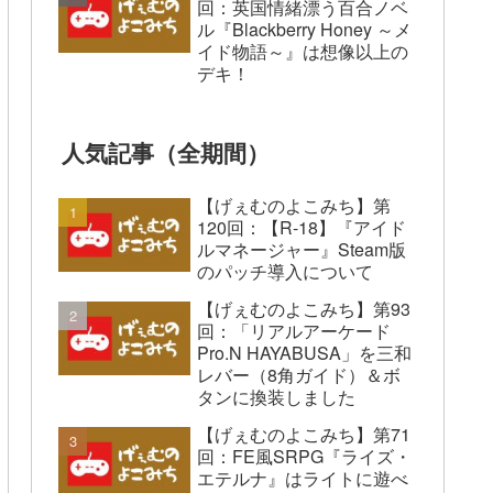
回：英国情緒漂う百合ノベ
ル『Blackberry Honey ～メ
イド物語～』は想像以上の
デキ！
人気記事（全期間）
【げぇむのよこみち】第
120回：【R-18】『アイド
ルマネージャー』Steam版
のパッチ導入について
【げぇむのよこみち】第93
回：「リアルアーケード
Pro.N HAYABUSA」を三和
レバー（8角ガイド）＆ボ
タンに換装しました
【げぇむのよこみち】第71
回：FE風SRPG『ライズ・
エテルナ』はライトに遊べ