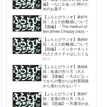
編】～なにかあった時のた
めのお菓子～
【ふらとぴラジオ】第870
回：人との距離感について
【後編】～The medium of
text drives Choppy crazy.～
【ふらとぴラジオ】第869
回：人との距離感について
【前編】～インターネット
の人とボイチャはしたくな
い～
【ふらとぴラジオ】第868
回：友達の作り方（大人
編）【後編】～大人になっ
てからの繋がりは利害関係
から逃れられない？～
【ふらとぴラジオ】第867
回：友達の作り方（大人
編）【前編】～共通項があ