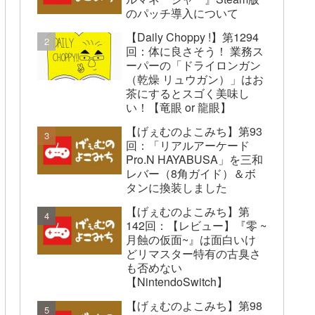
のパッチ導入について
【Daily Choppy !】第1294
回：体に良さそう！ 業務ス
ーパーの「ドライロンガン
（乾燥 リュウガン）」はお
茶にするとスゴく美味し
い！【竜眼 or 龍眼】
【げぇむのよこみち】第93
回：「リアルアーケード
Pro.N HAYABUSA」を三和
レバー（8角ガイド）＆ボ
タンに換装しました
【げぇむのよこみち】第
142回：【レビュー】『零 ~
月蝕の仮面~』は面白いけ
どリマスター特有の古臭さ
も否めない
【NintendoSwitch】
【げぇむのよこみち】第98