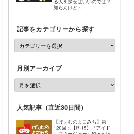
る人を探せばいいのでは？
知らんけど～
記事をカテゴリーから探す
月別アーカイブ
人気記事（直近30日間）
【げぇむのよこみち】第
120回：【R-18】『アイド
ルマネージャー』Steam版