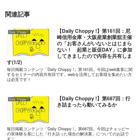
関連記事
【Daily Choppy !】第161回：尼
Daily Choppy！
崎信用金庫・大阪産業創業舘主催
の「お客さんがいないとはじまら
ない！ 起業と販促DAY」に参加
してきましたので内容を共有しま
す(1/2)
毎日掲載コンテンツ「Daily Choppy !」第161回。今回はweb集客に関
するセミナーの内容共有回です。webを活用してお客様を集めたい方
は必見です！
【Daily Choppy !】第687回：行
Daily Choppy！
き詰まったら動いてみるか
毎日掲載コンテンツ「Daily Choppy !」第687回。今回はチョッピー
の実体験を基にした「行き詰った場合の解決案」についてのお話で
す！