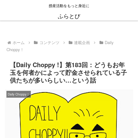
授産活動をもっと身近に
ふらとぴ
ホーム
コンテンツ
連載企画
Daily
Choppy！
【Daily Choppy !】第183回：どうもお年
玉を何者かによって貯金させられている子
供たちが多いらしい…という話
Daily Choppy！