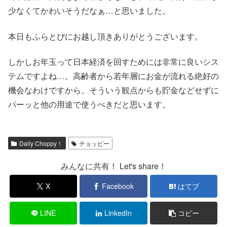
少なくてかわいそうだなぁ…と思いました。
本日もふらとぴにお越し頂きありがとうございます。
しかしお年玉って日本経済を回すためには非常に良いシス
テムですよね…。高齢者から若年層にお金が流れる絶好の
機会なわけですから。そういう観点からも貯金などせずに
パーッと他の用途で使うべきだと思います。
Daily Choppy！
チョッピー
みんなに共有！ Let's share！
X
Facebook
はてブ
LINE
LinkedIn
コピー