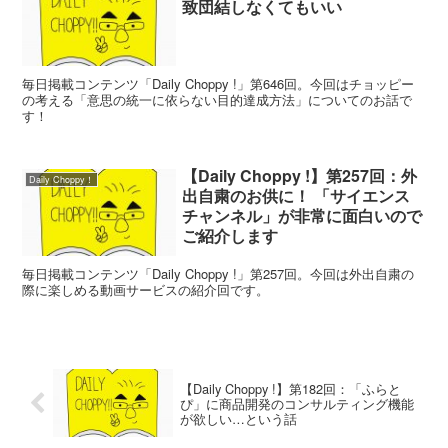
致団結しなくてもいい
毎日掲載コンテンツ「Daily Choppy !」第646回。今回はチョッピー
の考える「意思の統一に依らない目的達成方法」についてのお話で
す！
【Daily Choppy !】第257回：外
Daily Choppy！
出自粛のお供に！ 「サイエンス
チャンネル」が非常に面白いので
ご紹介します
毎日掲載コンテンツ「Daily Choppy !」第257回。今回は外出自粛の
際に楽しめる動画サービスの紹介回です。
【Daily Choppy !】第182回：「ふらと
ぴ」に商品開発のコンサルティング機能
が欲しい…という話