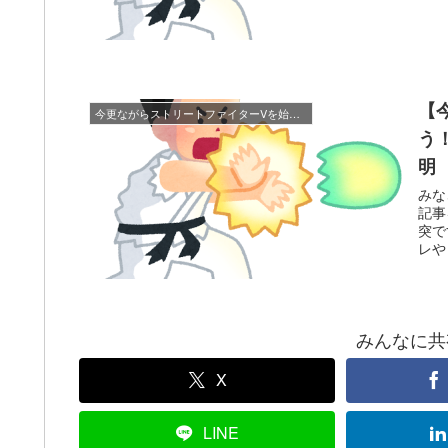
【
今更ながらストリートファイターVを始めてみよう！！
う
明
みな
記事
突で
レや
みんなに共有！
X
LINE