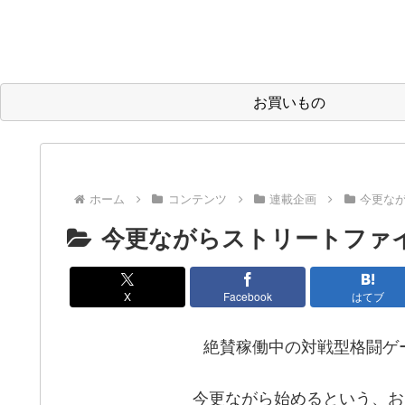
お買いもの
ホーム
コンテンツ
連載企画
今更な
今更ながらストリートファ
X
Facebook
はてブ
絶賛稼働中の対戦型格闘ゲ
今更ながら始めるという、お