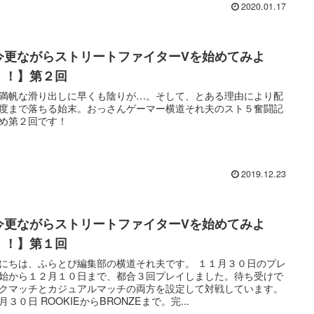
2020.01.17
今更ながらストリートファイターVを始めてみよ
！！】第２回
満帆な滑り出しに早くも陰りが…。そして、とある理由により配
度まで落ちる始末。おっさんゲーマー横道それ夫のスト５奮闘記
め第２回です！
2019.12.23
今更ながらストリートファイターVを始めてみよ
！！】第１回
にちは、ふらとぴ編集部の横道それ夫です。 １１月３０日のプレ
始から１２月１０日まで、都合３回プレイしました。待ち受けで
クマッチとカジュアルマッチの両方を設定して対戦しています。
月３０日 ROOKIEからBRONZEまで。完...