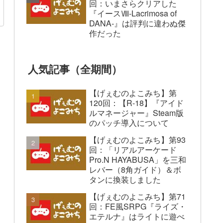
回：いまさらクリアした
『イースⅧ-Lacrimosa of
DANA-』は評判に違わぬ傑
作だった
人気記事（全期間）
【げぇむのよこみち】第
120回：【R-18】『アイド
ルマネージャー』Steam版
のパッチ導入について
【げぇむのよこみち】第93
回：「リアルアーケード
Pro.N HAYABUSA」を三和
レバー（8角ガイド）＆ボ
タンに換装しました
【げぇむのよこみち】第71
回：FE風SRPG『ライズ・
エテルナ』はライトに遊べ