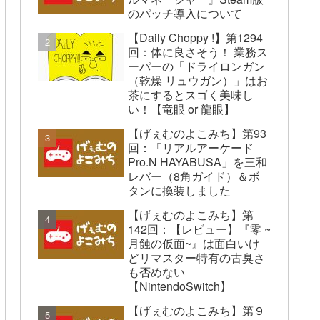
のパッチ導入について
【Daily Choppy !】第1294
回：体に良さそう！ 業務ス
ーパーの「ドライロンガン
（乾燥 リュウガン）」はお
茶にするとスゴく美味し
い！【竜眼 or 龍眼】
【げぇむのよこみち】第93
回：「リアルアーケード
Pro.N HAYABUSA」を三和
レバー（8角ガイド）＆ボ
タンに換装しました
【げぇむのよこみち】第
142回：【レビュー】『零 ~
月蝕の仮面~』は面白いけ
どリマスター特有の古臭さ
も否めない
【NintendoSwitch】
【げぇむのよこみち】第９