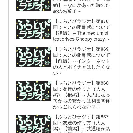
編】～なにかあった時のた
めのお菓子～
【ふらとぴラジオ】第870
回：人との距離感について
【後編】～The medium of
text drives Choppy crazy.～
【ふらとぴラジオ】第869
回：人との距離感について
【前編】～インターネット
の人とボイチャはしたくな
い～
【ふらとぴラジオ】第868
回：友達の作り方（大人
編）【後編】～大人になっ
てからの繋がりは利害関係
から逃れられない？～
【ふらとぴラジオ】第867
回：友達の作り方（大人
編）【前編】～共通項があ