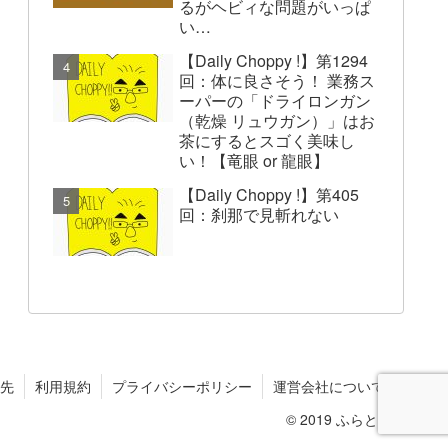
るがヘビィな問題がいっぱ
い…
【Daily Choppy !】第1294
回：体に良さそう！ 業務ス
ーパーの「ドライロンガン
（乾燥 リュウガン）」はお
茶にするとスゴく美味し
い！【竜眼 or 龍眼】
【Daily Choppy !】第405
回：刹那で見斬れない
先
利用規約
プライバシーポリシー
運営会社について
© 2019 ふらとぴ.