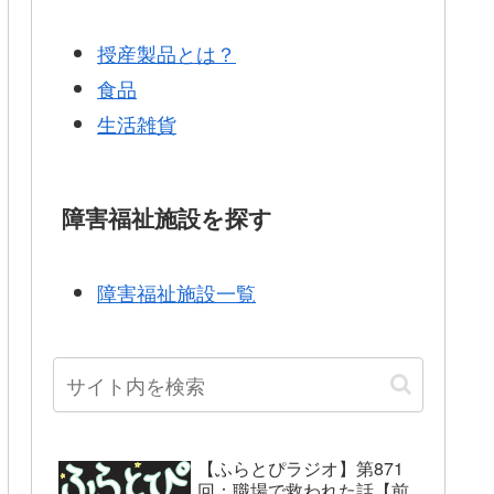
授産製品とは？
食品
生活雑貨
障害福祉施設を探す
障害福祉施設一覧
【ふらとぴラジオ】第871
回：職場で救われた話【前