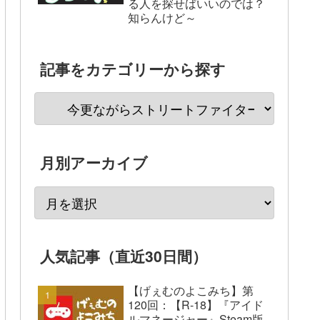
る人を探せばいいのでは？
知らんけど～
記事をカテゴリーから探す
月別アーカイブ
人気記事（直近30日間）
【げぇむのよこみち】第
120回：【R-18】『アイド
ルマネージャー』Steam版