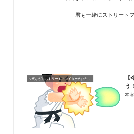
君も一緒にストリートフ
【
今更ながらストリートファイターVを始めてみよう！！
う
本連