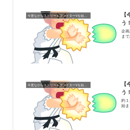
【
今更ながらストリートファイターVを始めてみよう！！
う
企画
まで
【
今更ながらストリートファイターVを始めてみよう！！
う
約１
始ま