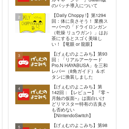
のパッチ導入について
【Daily Choppy !】第1294
回：体に良さそう！ 業務ス
ーパーの「ドライロンガン
（乾燥 リュウガン）」はお
茶にするとスゴく美味し
い！【竜眼 or 龍眼】
【げぇむのよこみち】第93
回：「リアルアーケード
Pro.N HAYABUSA」を三和
レバー（8角ガイド）＆ボ
タンに換装しました
【げぇむのよこみち】第
142回：【レビュー】『零 ~
月蝕の仮面~』は面白いけ
どリマスター特有の古臭さ
も否めない
【NintendoSwitch】
【げぇむのよこみち】第98