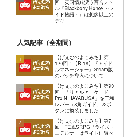
回：英国情緒漂う百合ノベ
ル『Blackberry Honey ～メ
イド物語～』は想像以上の
デキ！
人気記事（全期間）
【げぇむのよこみち】第
120回：【R-18】『アイド
ルマネージャー』Steam版
のパッチ導入について
【げぇむのよこみち】第93
回：「リアルアーケード
Pro.N HAYABUSA」を三和
レバー（8角ガイド）＆ボ
タンに換装しました
【げぇむのよこみち】第71
回：FE風SRPG『ライズ・
エテルナ』はライトに遊べ