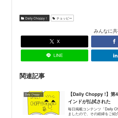
Daily Choppy！
チョッピー
みんなに共有！
X
LINE
関連記事
【Daily Choppy
Daily Choppy！
インドが払拭された
毎日掲載コンテンツ「Daily 
ましたので、その経緯をご紹