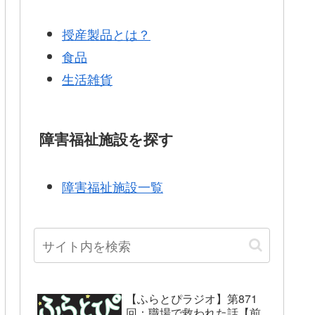
授産製品とは？
食品
生活雑貨
障害福祉施設を探す
障害福祉施設一覧
【ふらとぴラジオ】第871
回：職場で救われた話【前