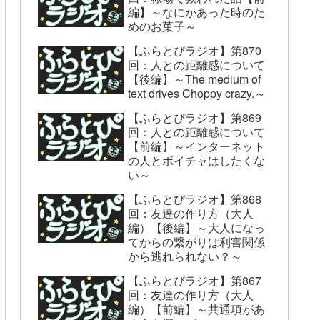
編】～なにかあった時のた
めのお菓子～
【ふらとぴラジオ】第870
回：人との距離感について
【後編】～The medium of
text drives Choppy crazy.～
【ふらとぴラジオ】第869
回：人との距離感について
【前編】～インターネット
の人とボイチャはしたくな
い～
【ふらとぴラジオ】第868
回：友達の作り方（大人
編）【後編】～大人になっ
てからの繋がりは利害関係
から逃れられない？～
【ふらとぴラジオ】第867
回：友達の作り方（大人
編）【前編】～共通項があ