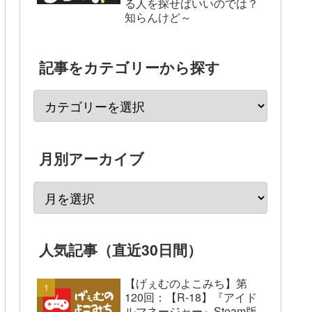
る人を探せばいいのでは？
知らんけど～
記事をカテゴリーから探す
月別アーカイブ
人気記事（直近30日間）
【げぇむのよこみち】第
120回：【R-18】『アイド
ルマネージャー』Steam版