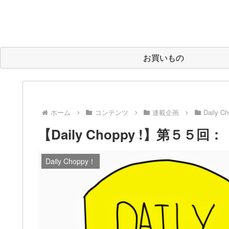
お買いもの
ホーム
コンテンツ
連載企画
Daily C
【Daily Choppy !】第
Daily Choppy！