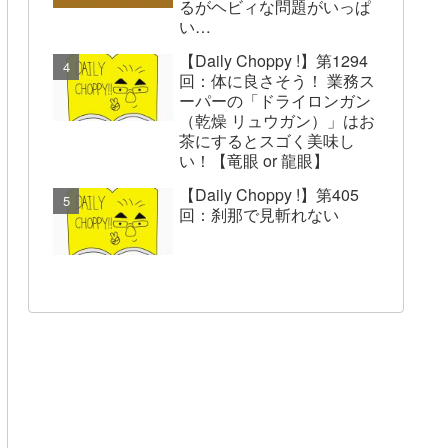
るがヘビィな問題がいっぱ
い…
【Daily Choppy !】第1294
回：体に良さそう！ 業務ス
ーパーの「ドライロンガン
（乾燥 リュウガン）」はお
茶にするとスゴく美味し
い！【竜眼 or 龍眼】
【Daily Choppy !】第405
回：刹那で見斬れない