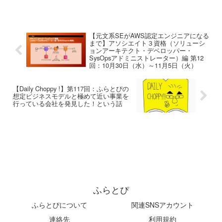
【元文系SEがAWS認定エンジニアになる
まで】アソシエイト３資格（ソリューシ
ョンアーキテクト・デベロッパー・
SysOpsアドミニストレーター）編 第12
回：10月30日（水）～11月5日（火）
【Daily Choppy !】第117回：ふらとぴの
想定ビジネスモデルと極めて近い事業を
行っている会社を発見した！という話
ふらとぴ
ふらとぴについて
関連SNSアカウント
連絡先
利用規約