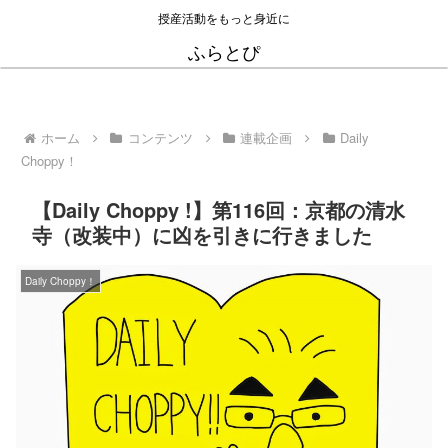
授産活動をもっと身近に
ふらとぴ
ホーム
コンテンツ
連載企画
Daily
Choppy！
【Daily Choppy !】第116回：京都の清水
寺（改装中）に凶を引きに行きました
Daily Choppy！