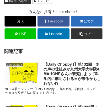
Daily Choppy！
チョッピー
みんなに共有！ Let's share！
X
Facebook
はてブ
LINE
LinkedIn
コピー
関連記事
【Daily Choppy !】第132回：あ
Daily Choppy！
の声の仕組みが九州大学大学院&
MAHONEさんの研究によって科
学的に解明される日が来るかもし
れない!?
毎日掲載コンテンツ「Daily Choppy !」第132回。今回はチョッピー
が好きな発声方法に関するお話です。
【Daily Choppy !】第1223回：