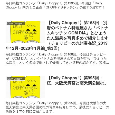
毎日掲載コンテンツ「Daily Choppy !」第1295回。今回は「Daily
Choppy !」内のミニ企画「CHOPPY’Sキッチン」の第110回です！
【Daily Choppy !】第168回：別
Daily Choppy！
府のベトナム料理屋さん「ベトナ
ムキッチン COM DIA」とひょう
たん温泉を写真多めで紹介します
（チョッピーの九州滞在記_2019
年12月~2020年1月編_第3回）
毎日掲載コンテンツ「Daily Choppy !」第168回。今回はチョッピー
が「COM DIA」というベトナム料理屋さんで舌鼓を打ち「ひょうた
ん温泉」という名湯で癒されて優勝してきた道程の紹介です。皆様も
別府にお越しの際は、これらのお店を是非、堪能してみて下さい。
【Daily Choppy !】第995回：
Daily Choppy！
桜、大阪天満宮と南天満公園の。
毎日掲載コンテンツ「Daily Choppy !」第995回。今回は大阪市の大
阪天満宮と南天満公園の桜の写真を紹介しつつ、最後にチョッピーの
所感をオマケ的にご紹介します。