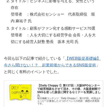
タイトル：ビジネスに影響を与える、女性という
存在
登壇者 ：株式会社センショー 代表取締役 堀
内 麻祐子 氏
タイトル：顧客がファン化する感動サービス70選
登壇者 ：人を大切にする経営学会 会長・人を大
切にする経営人財塾 塾長 坂本 光司 氏
今回も以下の記事で紹介している「
【WEB販促基礎編】
今さら聞けない！？ 起業前後からできるSNS販促術
」
と同じく有料のイベントでした。
【Daily Choppy !】第137回：大阪NPOセンター
で経営相談をさせて頂き、その後、大阪産創館で
SNSを使った販促に関するセミナーを受講しまし
た
毎日掲載コンテンツ「Daily Choppy !」第137回。今回はチ
ョッピーが参加した２つのイベントの内容・感想の共有回
です。