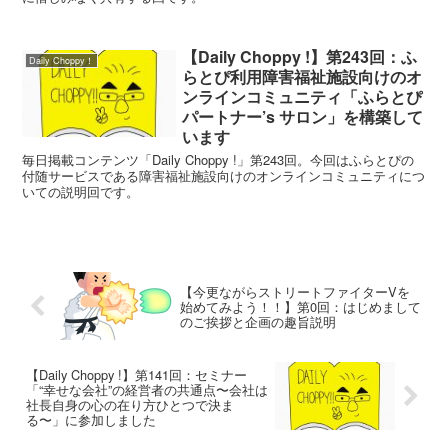
【Daily Choppy !】第243回：ふ
Daily Choppy！
らとぴ利用障害福祉施設向けのオ
ンラインコミュニティ「ふらとぴ
パートナー’s サロン」を構築して
います
毎日掲載コンテンツ「Daily Choppy !」第243回。今回はふらとぴの
付随サービスである障害福祉施設向けのオンラインコミュニティにつ
いての説明回です。
【今更ながらストリートファイターVを
始めてみよう！！】第0回：はじめまして
のご挨拶と企画の趣旨説明
【Daily Choppy !】第141回：セミナー
「“幸せな会社”の経営者の共通点〜会社は
社長自身の心の在り方ひとつで決ま
る〜」に参加しました