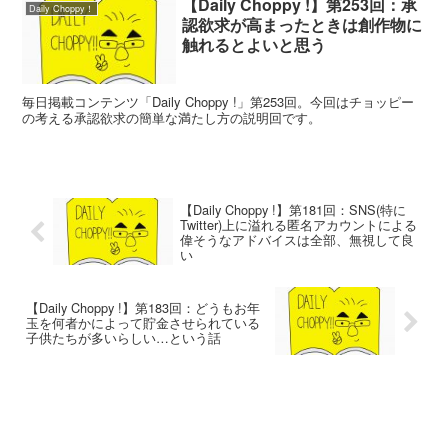
【Daily Choppy !】第253回：承
Daily Choppy！
認欲求が高まったときは創作物に
触れるとよいと思う
毎日掲載コンテンツ「Daily Choppy !」第253回。今回はチョッピー
の考える承認欲求の簡単な満たし方の説明回です。
【Daily Choppy !】第181回：SNS(特に
Twitter)上に溢れる匿名アカウントによる
偉そうなアドバイスは全部、無視して良
い
【Daily Choppy !】第183回：どうもお年
玉を何者かによって貯金させられている
子供たちが多いらしい…という話