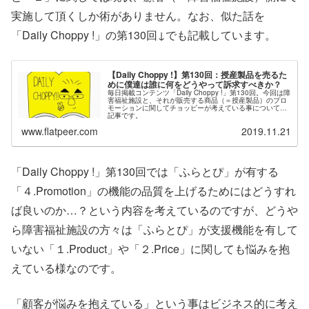
実施して頂くしか術がありません。なお、似た話を
「Daily Choppy !」の第130回↓でも記載しています。
【Daily Choppy !】第130回：授産製品を売るた
めに僕達は誰に何をどうやって訴求すべきか？
毎日掲載コンテンツ「Daily Choppy !」第130回。今回は障
害福祉施設と、それが販売する商品（＝授産製品）のプロ
モーションに関してチョッピーが考えている事についての
記事です。
www.flatpeer.com
2019.11.21
「Daily Choppy !」第130回では「ふらとぴ」が有する
「４.Promotion」の機能の品質を上げるためにはどうすれ
ば良いのか…？という内容を考えているのですが、どうや
ら障害福祉施設の方々は「ふらとぴ」が支援機能を有して
いない「１.Product」や「２.Price」に関しても悩みを抱
えている様なのです。
「顧客が悩みを抱えている」という事はビジネス的に考え