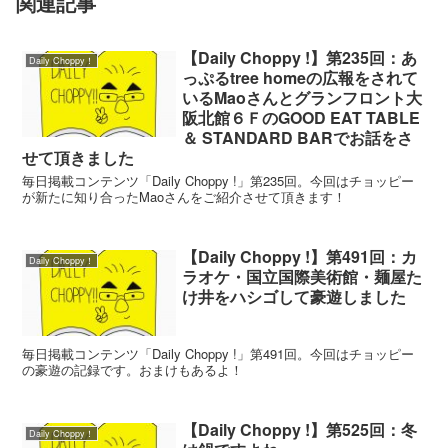
関連記事
【Daily Choppy !】第235回：あ
Daily Choppy！
っぷるtree homeの広報をされて
いるMaoさんとグランフロント大
阪北館６ＦのGOOD EAT TABLE
＆ STANDARD BARでお話をさ
せて頂きました
毎日掲載コンテンツ「Daily Choppy !」第235回。今回はチョッピー
が新たに知り合ったMaoさんをご紹介させて頂きます！
【Daily Choppy !】第491回：カ
Daily Choppy！
ラオケ・国立国際美術館・麺屋た
け井をハシゴして豪遊しました
毎日掲載コンテンツ「Daily Choppy !」第491回。今回はチョッピー
の豪遊の記録です。おまけもあるよ！
【Daily Choppy !】第525回：冬
Daily Choppy！