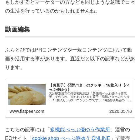
もしかするとマーケターの方なども同じような意識で日々
の生活を行っているのかもしれませんね。
動画編集
ふらとぴではPRコンテンツや一般コンテンツにおいて動
画を活用する事があります。直近だと以下の記事などがあ
ります。
【お菓子】発酵バターのクッキー 16枚入り【べ
っぷ優ゆう】
大分県別府市の障害福祉施設「多機能べっぷ優ゆう作業
所」で作られ、売られているお菓子「発酵バターのクッキ
ー 16枚入り」のPRコンテンツです。PR動画や商品の一押
しポイント、施設利用者の方のインタビューを掲載してい
ます。商品販売ページにもこちらの記事から直接訪問でき
www.flatpeer.com
2020.05.18
ます。
こちらの記事には「
多機能べっぷ優ゆう作業所
」運営の
ECサイト「
cookie shop べっぷ優ゆう ONLINE
」で販売