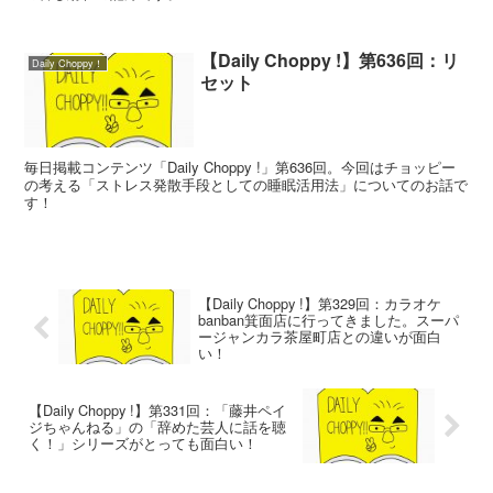
【Daily Choppy !】第636回：リ
Daily Choppy！
セット
毎日掲載コンテンツ「Daily Choppy !」第636回。今回はチョッピー
の考える「ストレス発散手段としての睡眠活用法」についてのお話で
す！
【Daily Choppy !】第329回：カラオケ
banban箕面店に行ってきました。スーパ
ージャンカラ茶屋町店との違いが面白
い！
【Daily Choppy !】第331回：「藤井ペイ
ジちゃんねる」の「辞めた芸人に話を聴
く！」シリーズがとっても面白い！