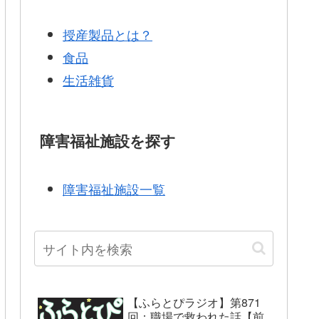
授産製品とは？
食品
生活雑貨
障害福祉施設を探す
障害福祉施設一覧
【ふらとぴラジオ】第871
回：職場で救われた話【前