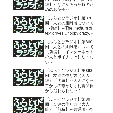
編】～なにかあった時のた
めのお菓子～
【ふらとぴラジオ】第870
回：人との距離感について
【後編】～The medium of
text drives Choppy crazy.～
【ふらとぴラジオ】第869
回：人との距離感について
【前編】～インターネット
の人とボイチャはしたくな
い～
【ふらとぴラジオ】第868
回：友達の作り方（大人
編）【後編】～大人になっ
てからの繋がりは利害関係
から逃れられない？～
【ふらとぴラジオ】第867
回：友達の作り方（大人
編）【前編】～共通項があ