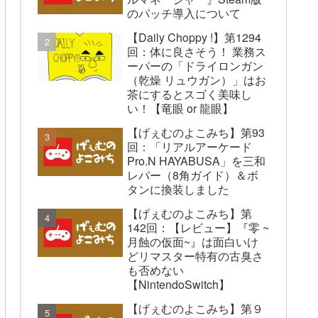
のパッチ導入について
【Daily Choppy !】第1294
回：体に良さそう！ 業務ス
ーパーの「ドライロンガン
（乾燥 リュウガン）」はお
茶にするとスゴく美味し
い！【竜眼 or 龍眼】
【げぇむのよこみち】第93
回：「リアルアーケード
Pro.N HAYABUSA」を三和
レバー（8角ガイド）＆ボ
タンに換装しました
【げぇむのよこみち】第
142回：【レビュー】『零 ~
月蝕の仮面~』は面白いけ
どリマスター特有の古臭さ
も否めない
【NintendoSwitch】
【げぇむのよこみち】第９