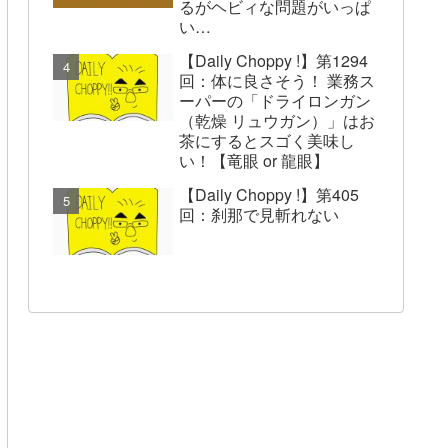
るがヘビィな問題がいっぱ
い…
【Daily Choppy !】第1294
回：体に良さそう！ 業務ス
ーパーの「ドライロンガン
（乾燥 リュウガン）」はお
茶にするとスゴく美味し
い！【竜眼 or 龍眼】
【Daily Choppy !】第405
回：刹那で見斬れない