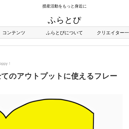
授産活動をもっと身近に
ふらとぴ
コンテンツ
ふらとぴについて
クリエイター一
hoppy！
56回：全てのアウトプットに使えるフレー