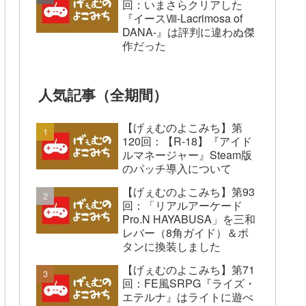
回：いまさらクリアした
『イースⅧ-Lacrimosa of
DANA-』は評判に違わぬ傑
作だった
人気記事（全期間）
【げぇむのよこみち】第
120回：【R-18】『アイド
ルマネージャー』Steam版
のパッチ導入について
【げぇむのよこみち】第93
回：「リアルアーケード
Pro.N HAYABUSA」を三和
レバー（8角ガイド）＆ボ
タンに換装しました
【げぇむのよこみち】第71
回：FE風SRPG『ライズ・
エテルナ』はライトに遊べ