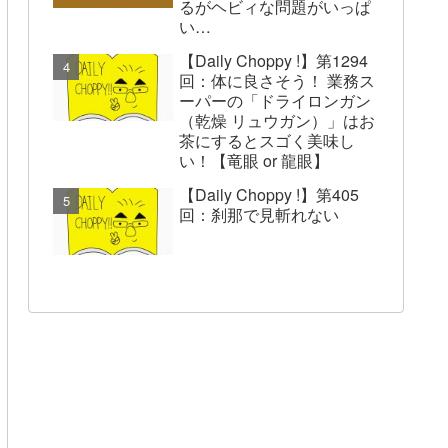
るがヘビィな問題がいっぱ
い…
【Daily Choppy !】第1294
回：体に良さそう！ 業務ス
ーパーの「ドライロンガン
（乾燥 リュウガン）」はお
茶にするとスゴく美味し
い！【竜眼 or 龍眼】
【Daily Choppy !】第405
回：刹那で見斬れない