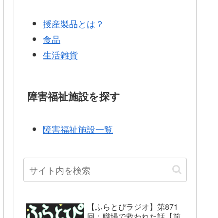
授産製品とは？
食品
生活雑貨
障害福祉施設を探す
障害福祉施設一覧
【ふらとぴラジオ】第871
回：職場で救われた話【前