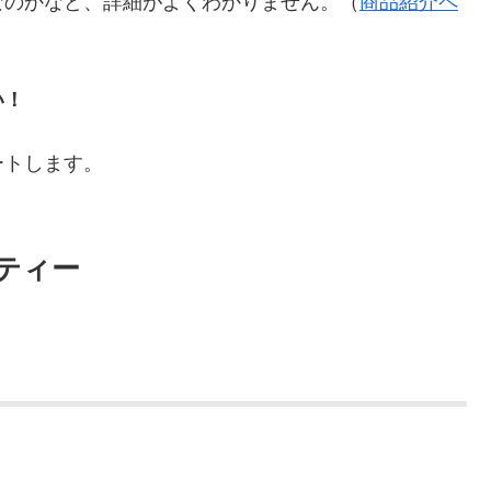
い！
ートします。
ティー