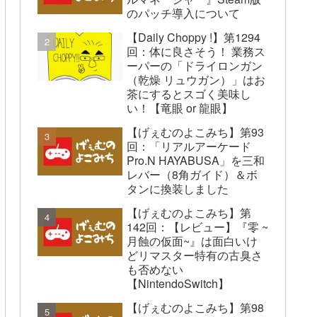
のパッチ導入について
【Daily Choppy !】第1294
回：体に良さそう！ 業務ス
ーパーの「ドライロンガン
（乾燥 リュウガン）」はお
茶にするとスゴく美味し
い！【竜眼 or 龍眼】
【げぇむのよこみち】第93
回：「リアルアーケード
Pro.N HAYABUSA」を三和
レバー（8角ガイド）＆ボ
タンに換装しました
【げぇむのよこみち】第
142回：【レビュー】『零 ~
月蝕の仮面~』は面白いけ
どリマスター特有の古臭さ
も否めない
【NintendoSwitch】
【げぇむのよこみち】第98