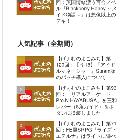
回：英国情緒漂う百合ノベ
ル『Blackberry Honey ～メ
イド物語～』は想像以上の
デキ！
人気記事（全期間）
【げぇむのよこみち】第
120回：【R-18】『アイド
ルマネージャー』Steam版
のパッチ導入について
【げぇむのよこみち】第93
回：「リアルアーケード
Pro.N HAYABUSA」を三和
レバー（8角ガイド）＆ボ
タンに換装しました
【げぇむのよこみち】第71
回：FE風SRPG『ライズ・
エテルナ』はライトに遊べ