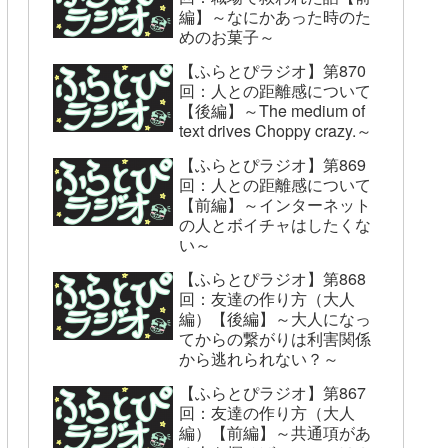
編】～なにかあった時のた
めのお菓子～
【ふらとぴラジオ】第870
回：人との距離感について
【後編】～The medium of
text drives Choppy crazy.～
【ふらとぴラジオ】第869
回：人との距離感について
【前編】～インターネット
の人とボイチャはしたくな
い～
【ふらとぴラジオ】第868
回：友達の作り方（大人
編）【後編】～大人になっ
てからの繋がりは利害関係
から逃れられない？～
【ふらとぴラジオ】第867
回：友達の作り方（大人
編）【前編】～共通項があ