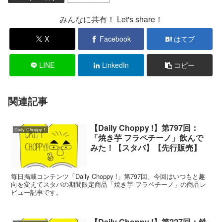
みんなに共有！ Let's share！
X
Facebook
はてブ
LINE
LinkedIn
コピー
関連記事
【Daily Choppy !】第797回：
Daily Choppy！
「焼き芋 フラペチーノ」飲んで
みた！【スタバ】【先行販売】
毎日掲載コンテンツ「Daily Choppy !」第797回。今回はいつもと趣
向を変えてスタバの期間限定商品「焼き芋 フラペチーノ」の商品レ
ビュー記事です。
【Daily Choppy !】第227回：鉄