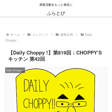
授産活動をもっと身近に
ふらとぴ
ホーム
コンテンツ
連載企画
Daily
Choppy！
【Daily Choppy !】第819回：CHOPPY’S
キッチン 第42回
Daily Choppy！