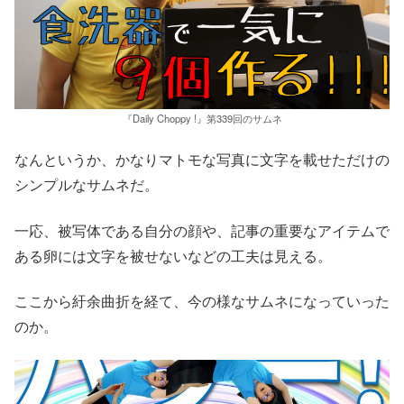
『Daily Choppy !』第339回のサムネ
なんというか、かなりマトモな写真に文字を載せただけの
シンプルなサムネだ。
一応、被写体である自分の顔や、記事の重要なアイテムで
ある卵には文字を被せないなどの工夫は見える。
ここから紆余曲折を経て、今の様なサムネになっていった
のか。