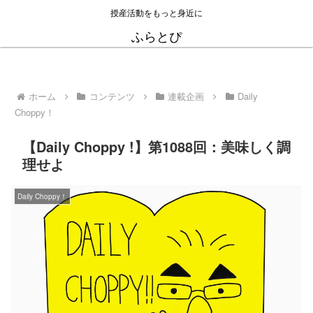
授産活動をもっと身近に
ふらとぴ
ホーム
コンテンツ
連載企画
Daily
Choppy！
【Daily Choppy !】第1088回：美味しく調
理せよ
Daily Choppy！