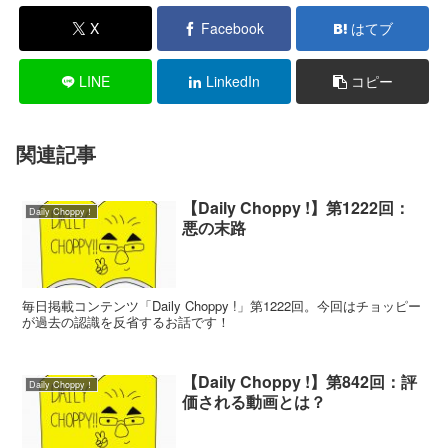
X
Facebook
はてブ
LINE
LinkedIn
コピー
関連記事
【Daily Choppy !】第1222回：
Daily Choppy！
悪の末路
毎日掲載コンテンツ「Daily Choppy !」第1222回。今回はチョッピー
が過去の認識を反省するお話です！
【Daily Choppy !】第842回：評
Daily Choppy！
価される動画とは？