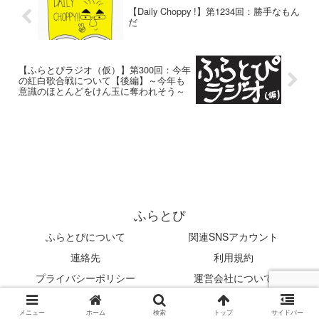
【Daily Choppy !】第1234回：勝手なもん
だ
【ふらとぴラジオ（仮）】第300回：今年
の紅白歌合戦について【後編】～今年も
意識のほとんどをけん玉に奪われそう～
ふらとぴ
ふらとぴについて
関連SNSアカウント
連絡先
利用規約
プライバシーポリシー
運営会社について
© 2019 ふらとぴ.
メニュー
ホーム
検索
トップ
サイドバー