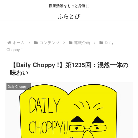
授産活動をもっと身近に
ふらとぴ
ホーム
コンテンツ
連載企画
Daily
Choppy！
【Daily Choppy !】第1235回：混然一体の
味わい
Daily Choppy！