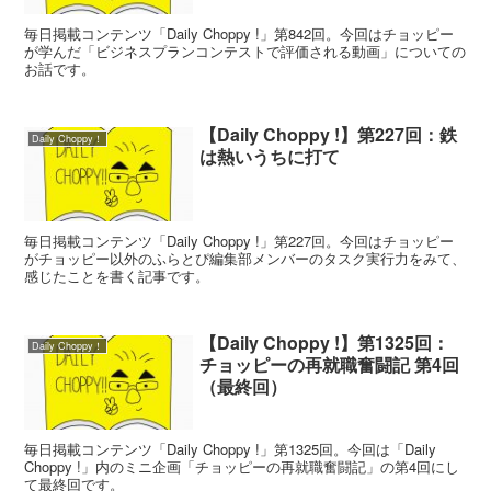
毎日掲載コンテンツ「Daily Choppy !」第842回。今回はチョッピー
が学んだ「ビジネスプランコンテストで評価される動画」についての
お話です。
【Daily Choppy !】第227回：鉄
Daily Choppy！
は熱いうちに打て
毎日掲載コンテンツ「Daily Choppy !」第227回。今回はチョッピー
がチョッピー以外のふらとぴ編集部メンバーのタスク実行力をみて、
感じたことを書く記事です。
【Daily Choppy !】第1325回：
Daily Choppy！
チョッピーの再就職奮闘記 第4回
（最終回）
毎日掲載コンテンツ「Daily Choppy !」第1325回。今回は「Daily
Choppy !」内のミニ企画「チョッピーの再就職奮闘記」の第4回にし
て最終回です。