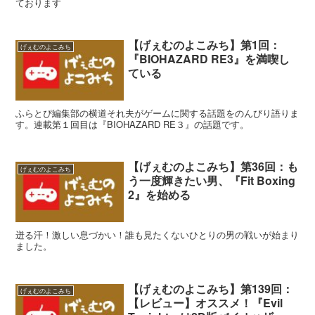
ております
【げぇむのよこみち】第1回：
げぇむのよこみち
『BIOHAZARD RE3』を満喫し
ている
ふらとぴ編集部の横道それ夫がゲームに関する話題をのんびり語りま
す。連載第１回目は『BIOHAZARD RE３』の話題です。
【げぇむのよこみち】第36回：も
げぇむのよこみち
う一度輝きたい男、『Fit Boxing
2』を始める
迸る汗！激しい息づかい！誰も見たくないひとりの男の戦いが始まり
ました。
【げぇむのよこみち】第139回：
げぇむのよこみち
【レビュー】オススメ！『Evil