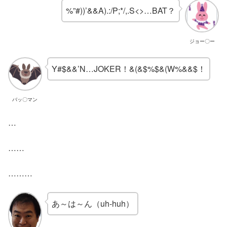
%”#))’&&A).:/P;*/,.S<>…BAT？
ジョー〇ー
Y#$&&’N…JOKER！&(&$%$&(W%&&$！
バッ〇マン
…
……
………
あ～は～ん（uh‐huh）