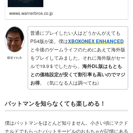
wwws.warnerbros.co.jp
普通にプレイしたい人はどうかんがえても
PS4版が楽。僕は
XBOXONEX ENHANCED
と今後のゲームライフのためにあえて海外版
をプレイしてみました。それに海外版がセー
横道それ夫
ルで19.9＄でしたから。
海外DL版はもとも
との価格設定が安くて割引率も高いのでマジ
お得
。（気になる人は調べてね）
バットマンを知らなくても楽しめる！
僕はバットマンをほとんど知りません。小さい頃にマクド
ナルドでもらったバットモービルのおもちゃが記憶にある