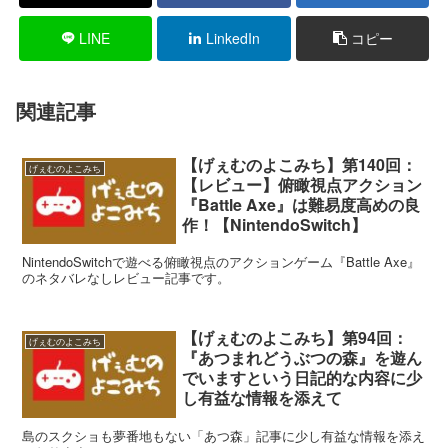
LINE
LinkedIn
コピー
関連記事
【げぇむのよこみち】第140回：
げぇむのよこみち
【レビュー】俯瞰視点アクション
『Battle Axe』は難易度高めの良
作！【NintendoSwitch】
NintendoSwitchで遊べる俯瞰視点のアクションゲーム『Battle Axe』
のネタバレなしレビュー記事です。
【げぇむのよこみち】第94回：
げぇむのよこみち
『あつまれどうぶつの森』を遊ん
でいますという日記的な内容に少
し有益な情報を添えて
島のスクショも夢番地もない「あつ森」記事に少し有益な情報を添え