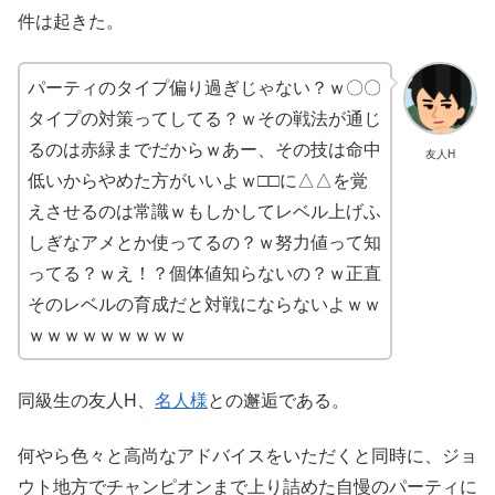
件は起きた。
パーティのタイプ偏り過ぎじゃない？ｗ〇〇
タイプの対策ってしてる？ｗその戦法が通じ
るのは赤緑までだからｗあー、その技は命中
友人H
低いからやめた方がいいよｗ□□に△△を覚
えさせるのは常識ｗもしかしてレベル上げふ
しぎなアメとか使ってるの？ｗ努力値って知
ってる？ｗえ！？個体値知らないの？ｗ正直
そのレベルの育成だと対戦にならないよｗｗ
ｗｗｗｗｗｗｗｗｗ
同級生の友人H、
名人様
との邂逅である。
何やら色々と高尚なアドバイスをいただくと同時に、ジョ
ウト地方でチャンピオンまで上り詰めた自慢のパーティに