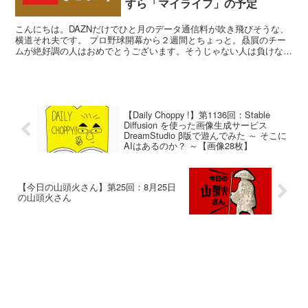
すら「マイライフ」の予定
こんにちは。DAZNだけでひと月のデータ通信料が吹き飛びそうな、
横道それ夫です。 プロ野球開幕から２週間とちょっと。贔屓のチー
ムが絶好調の人はおめでとうございます。そうじゃない人は負けない
で。もう少し。 今シーズンは延長が１０回までだったり...
【Daily Choppy !】第1136回：Stable
Diffusion を使った画像生成サービス
DreamStudio β版で遊んでみた ～ そこに
AIはあるのか？ ～【画像28枚】
【今日の山頭火さん】第25回：8月25日
の山頭火さん