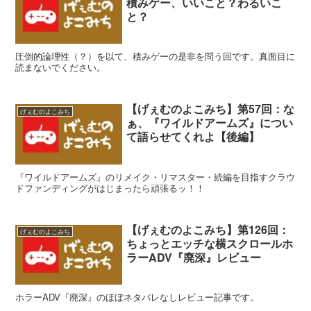
積みゲー、いいこと？わるいこ
と？
圧倒的論理性（？）を以て、積みゲーの是非を問う回です。真面目に
読まないでください。
【げぇむのよこみち】第57回：な
げぇむのよこみち
ぁ、『ワイルドアームズ』につい
て語らせてくれよ【後編】
『ワイルドアームズ』のリメイク・リマスター・続編を目指すクラウ
ドファンディングがはじまったら頑張るッ！！
【げぇむのよこみち】第126回：
げぇむのよこみち
ちょっとエッチな横スクロールホ
ラーADV『廃深』レビュー
ホラーADV『廃深』のほぼネタバレなしレビュー記事です。