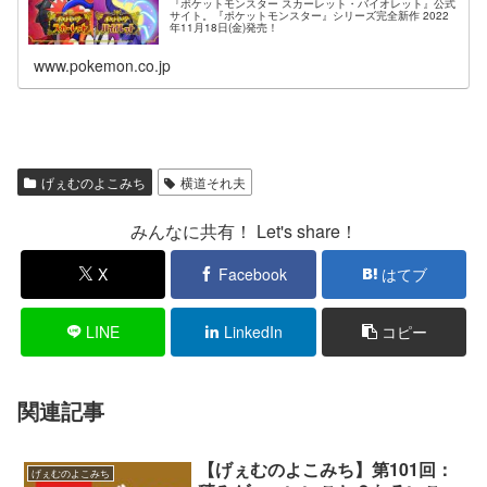
『ポケットモンスター スカーレット・バイオレット』公式
サイト。『ポケットモンスター』シリーズ完全新作 2022
年11月18日(金)発売！
www.pokemon.co.jp
げぇむのよこみち
横道それ夫
みんなに共有！ Let's share！
X
Facebook
はてブ
LINE
LinkedIn
コピー
関連記事
【げぇむのよこみち】第101回：
げぇむのよこみち