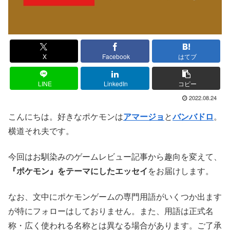
X
Facebook
はてブ
LINE
LinkedIn
コピー
2022.08.24
こんにちは。好きなポケモンは
アマージョ
と
バンバドロ
。
横道それ夫です。
今回はお馴染みのゲームレビュー記事から趣向を変えて、
『ポケモン』をテーマにしたエッセイ
をお届けします。
なお、文中にポケモンゲームの専門用語がいくつか出ます
が特にフォローはしておりません。また、用語は正式名
称・広く使われる名称とは異なる場合があります。ご了承