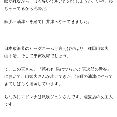
吹かれながら、ほろ酔いで歩いたのでしょうか。いや、寝
ちゃってるから泥酔だ。
飫肥～油津～を経て目井津へやってきました。
日本放浪界のビッグネームと言えばやはり、種田山頭火、
山下清、そして車寅次郎でしょう。
で、この寅さん、『第45作 男はつらいよ 寅次郎の青春』
において、山頭火さんが歩いてきた、港町の油津にやって
きてしばらく逗留しています。
ちなみにマドンナは風吹ジュンさんです。理髪店の女主人
です。