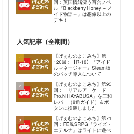
回：英国情緒漂う百合ノベ
ル『Blackberry Honey ～メ
イド物語～』は想像以上の
デキ！
人気記事（全期間）
【げぇむのよこみち】第
120回：【R-18】『アイド
ルマネージャー』Steam版
のパッチ導入について
【げぇむのよこみち】第93
回：「リアルアーケード
Pro.N HAYABUSA」を三和
レバー（8角ガイド）＆ボ
タンに換装しました
【げぇむのよこみち】第71
回：FE風SRPG『ライズ・
エテルナ』はライトに遊べ