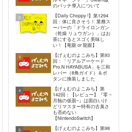
のパッチ導入について
【Daily Choppy !】第1294
回：体に良さそう！ 業務ス
ーパーの「ドライロンガン
（乾燥 リュウガン）」はお
茶にするとスゴく美味し
い！【竜眼 or 龍眼】
【げぇむのよこみち】第93
回：「リアルアーケード
Pro.N HAYABUSA」を三和
レバー（8角ガイド）＆ボ
タンに換装しました
【げぇむのよこみち】第
142回：【レビュー】『零 ~
月蝕の仮面~』は面白いけ
どリマスター特有の古臭さ
も否めない
【NintendoSwitch】
【げぇむのよこみち】第98