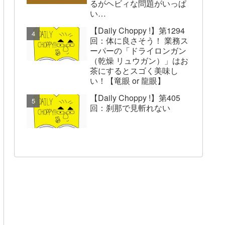
るがヘビィな問題がいっぱ
い…
【Daily Choppy !】第1294
回：体に良さそう！ 業務ス
ーパーの「ドライロンガン
（乾燥 リュウガン）」はお
茶にするとスゴく美味し
い！【竜眼 or 龍眼】
【Daily Choppy !】第405
回：刹那で見斬れない