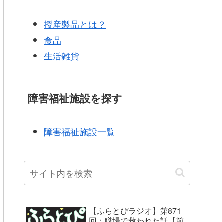
授産製品とは？
食品
生活雑貨
障害福祉施設を探す
障害福祉施設一覧
【ふらとぴラジオ】第871
回：職場で救われた話【前