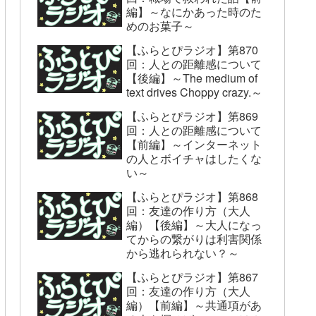
編】～なにかあった時のた
めのお菓子～
【ふらとぴラジオ】第870
回：人との距離感について
【後編】～The medium of
text drives Choppy crazy.～
【ふらとぴラジオ】第869
回：人との距離感について
【前編】～インターネット
の人とボイチャはしたくな
い～
【ふらとぴラジオ】第868
回：友達の作り方（大人
編）【後編】～大人になっ
てからの繋がりは利害関係
から逃れられない？～
【ふらとぴラジオ】第867
回：友達の作り方（大人
編）【前編】～共通項があ