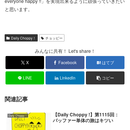
everyone happy !!」を実現出来るように頑張っていきたい
と思います。
Daily Choppy！
チョッピー
みんなに共有！ Let's share！
X
Facebook
はてブ
LINE
LinkedIn
コピー
関連記事
【Daily Choppy !】第1115回：
Daily Choppy！
バッファー単体の旅はキツい