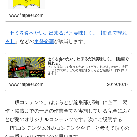
www.flatpeer.com
「
セミを食べたい。出来るだけ美味しく。【動画で観れ
る】
」などの
単発企画
が該当します。
セミを食べたい。出来るだけ美味しく。【動画で
観れる】
セミを美味しく食べるためにはどうすればよいのか？ 今回
はセミの食材としての可能性をふらとぴ編集部一同で探り
ます！
www.flatpeer.com
2019.10.14
「一般コンテンツ」はふらとぴ編集部が独自に企画・製
作・掲載までの一連の作業全てを実施している完全にふら
とぴ発のオリジナルコンテンツです。次にご説明する
「PRコンテンツ以外のコンテンツ全て」と考えて頂くの
が一番わかりやすいかと思います。