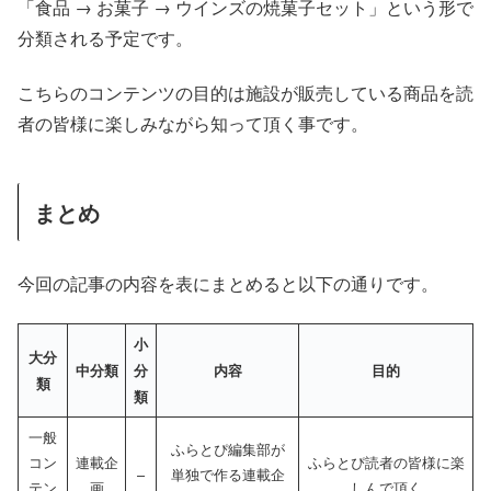
「食品 → お菓子 → ウインズの焼菓子セット」という形で
分類される予定です。
こちらのコンテンツの目的は施設が販売している商品を読
者の皆様に楽しみながら知って頂く事です。
まとめ
今回の記事の内容を表にまとめると以下の通りです。
小
大分
中分類
分
内容
目的
類
類
一般
ふらとぴ編集部が
コン
連載企
ふらとぴ読者の皆様に楽
–
単独で作る連載企
テン
画
しんで頂く