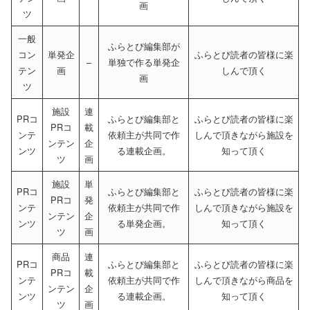
画
ツ
一般
ふらとぴ編集部が
コン
単発企
ふらとぴ読者の皆様に楽
–
単独で作る単発企
テン
画
しんで頂く
画
ツ
施設
連
PRコ
ふらとぴ編集部と
ふらとぴ読者の皆様に楽
PRコ
載
ンテ
依頼主が共同で作
しんで頂きながら施設を
ンテン
企
ンツ
る連載企画。
知って頂く
ツ
画
施設
単
PRコ
ふらとぴ編集部と
ふらとぴ読者の皆様に楽
PRコ
発
ンテ
依頼主が共同で作
しんで頂きながら施設を
ンテン
企
ンツ
る単発企画。
知って頂く
ツ
画
商品
連
PRコ
ふらとぴ編集部と
ふらとぴ読者の皆様に楽
PRコ
載
ンテ
依頼主が共同で作
しんで頂きながら商品を
ンテン
企
ンツ
る連載企画。
知って頂く
ツ
画