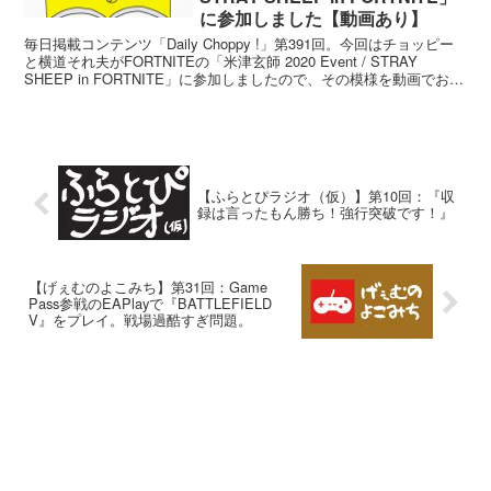
に参加しました【動画あり】
毎日掲載コンテンツ「Daily Choppy !」第391回。今回はチョッピー
と横道それ夫がFORTNITEの「米津玄師 2020 Event / STRAY
SHEEP in FORTNITE」に参加しましたので、その模様を動画でお伝
えします！
【ふらとぴラジオ（仮）】第10回：『収
録は言ったもん勝ち！強行突破です！』
【げぇむのよこみち】第31回：Game
Pass参戦のEAPlayで『BATTLEFIELD
V』をプレイ。戦場過酷すぎ問題。