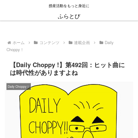
授産活動をもっと身近に
ふらとぴ
ホーム
コンテンツ
連載企画
Daily
Choppy！
【Daily Choppy !】第492回：ヒット曲に
は時代性がありますよね
Daily Choppy！