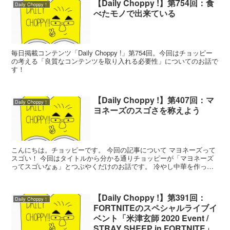
【Daily Choppy !】第754回：食
Daily Choppy！
べたモノで出来ている
毎日掲載コンテンツ「Daily Choppy !」第754回。今回はチョッピー
の考える「良質なコンテンツを取り入れる必要性」についてのお話で
す！
【Daily Choppy !】第407回：マ
Daily Choppy！
ヨネーズのスゴさを称えよう
こんにちは。チョッピーです。 今回の記事について マヨネーズって
スゴい！ 今回はタイトルから分かる通りチョッピーが「マヨネーズ
ってスゴいなぁ」とつぶやくだけのお話です。 冷やし中華を作った
昨日、夕飯に冷やし中華を作りました。 僕は今回、冷...
【Daily Choppy !】第391回：
Daily Choppy！
FORTNITEのスペシャルライブイ
ベント「米津玄師 2020 Event /
STRAY SHEEP in FORTNITE」