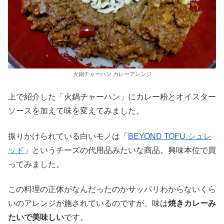
火鍋チャーハン カレーアレンジ
上で紹介した「火鍋チャーハン」にカレー粉とオイスター
ソースを加えて味を変えてみました。
振りかけられている白いモノは「
BEYOND TOFU シュレ
ッド
」というチーズの代用品みたいな商品。興味本位で買
ってみました。
この料理の正体がなんだったのかサッパリわからないくら
いのアレンジが施されているのですが、味は
焼きカレーみ
たいで美味しい
です。