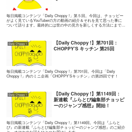
毎日掲載コンテンツ「Daily Choppy !」第５回。今回は、チョッピー
がよく見ているYouTuberの方の動画の紹介＆それを見て思った事に
ついて語ります。最終的には世の中の見方を新しくする方法にまで話
が飛躍するようですよ…。
【Daily Choppy !】第701回：
Daily Choppy！
CHOPPY’S キッチン 第25回
毎日掲載コンテンツ「Daily Choppy !」第701回。今回は「Daily
Choppy !」内のミニ企画「CHOPPY’Sキッチン」の第25回です！
【Daily Choppy !】第1149回：
Daily Choppy！
新連載『ふらとぴ編集部チョッピ
ーのジャンプ感想』開始！
毎日掲載コンテンツ「Daily Choppy !」第1149回。今回は『ふらと
ぴ』の新連載『ふらとぴ編集部チョッピーのジャンプ感想』のご紹介
と、オマケのお話をひとつお届けします。