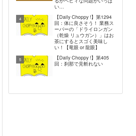
るがヘビィな問題がいっぱ
い…
【Daily Choppy !】第1294
回：体に良さそう！ 業務ス
ーパーの「ドライロンガン
（乾燥 リュウガン）」はお
茶にするとスゴく美味し
い！【竜眼 or 龍眼】
【Daily Choppy !】第405
回：刹那で見斬れない