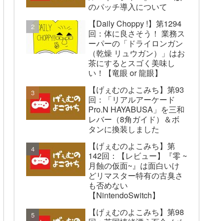
のパッチ導入について
【Daily Choppy !】第1294
回：体に良さそう！ 業務ス
ーパーの「ドライロンガン
（乾燥 リュウガン）」はお
茶にするとスゴく美味し
い！【竜眼 or 龍眼】
【げぇむのよこみち】第93
回：「リアルアーケード
Pro.N HAYABUSA」を三和
レバー（8角ガイド）＆ボ
タンに換装しました
【げぇむのよこみち】第
142回：【レビュー】『零 ~
月蝕の仮面~』は面白いけ
どリマスター特有の古臭さ
も否めない
【NintendoSwitch】
【げぇむのよこみち】第98