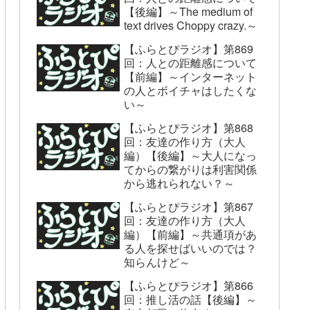
【後編】～The medium of
text drives Choppy crazy.～
【ふらとぴラジオ】第869
回：人との距離感について
【前編】～インターネット
の人とボイチャはしたくな
い～
【ふらとぴラジオ】第868
回：友達の作り方（大人
編）【後編】～大人になっ
てからの繋がりは利害関係
から逃れられない？～
【ふらとぴラジオ】第867
回：友達の作り方（大人
編）【前編】～共通項があ
る人を探せばいいのでは？
知らんけど～
【ふらとぴラジオ】第866
回：推し活の話【後編】～