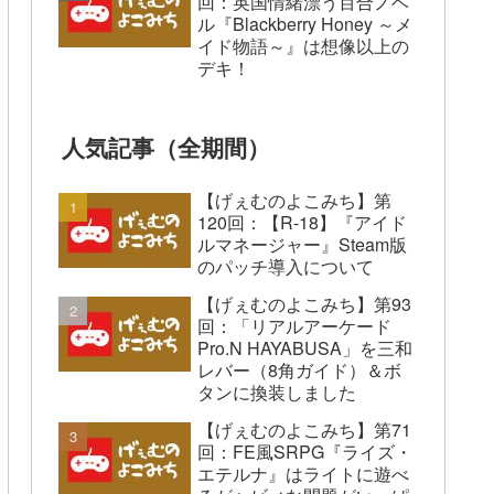
回：英国情緒漂う百合ノベ
ル『Blackberry Honey ～メ
イド物語～』は想像以上の
デキ！
人気記事（全期間）
【げぇむのよこみち】第
120回：【R-18】『アイド
ルマネージャー』Steam版
のパッチ導入について
【げぇむのよこみち】第93
回：「リアルアーケード
Pro.N HAYABUSA」を三和
レバー（8角ガイド）＆ボ
タンに換装しました
【げぇむのよこみち】第71
回：FE風SRPG『ライズ・
エテルナ』はライトに遊べ