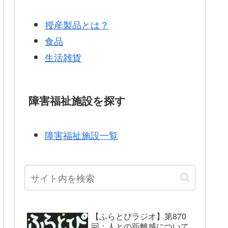
授産製品とは？
食品
生活雑貨
障害福祉施設を探す
障害福祉施設一覧
【ふらとぴラジオ】第870
回：人との距離感について