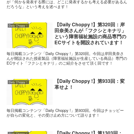
が「何かを発表する際には、どこに発表するかも考える必要があるん
だろうな」という考えを述べます！
【Daily Choppy !】第320回：岸
Daily Choppy！
田奈美さんが「フクシとキナリ」
という障害福祉施設の商品専門の
ECサイトを開設されています！
毎日掲載コンテンツ「Daily Choppy !」第320回。今回は岸田美奈さ
んが開設された授産製品（障害福祉施設が生産している商品）専門の
ECサイト「フクシとキナリ」のご紹介をさせて頂く回です！
【Daily Choppy !】第933回：変
Daily Choppy！
革せよ！
毎日掲載コンテンツ「Daily Choppy !」第933回。今回はチョッピー
が自らの変化と、その受け止め方について語ります！
【Daily Choppy !】第1303回：
Daily Choppy！