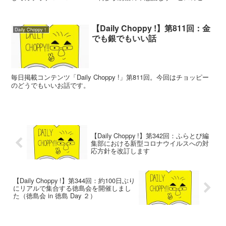
介もあります。
【Daily Choppy !】第811回：金
Daily Choppy！
でも銀でもいい話
毎日掲載コンテンツ「Daily Choppy !」第811回。今回はチョッピー
のどうでもいいお話です。
【Daily Choppy !】第342回：ふらとぴ編
集部における新型コロナウイルスへの対
応方針を改訂します
【Daily Choppy !】第344回：約100日ぶり
にリアルで集合する徳島会を開催しまし
た（徳島会 in 徳島 Day ２）