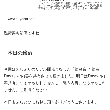
「しゃぶしゃぶ温野菜」は食べ放題コース・食べきりセッ
ト・ランチなど楽しみ方豊富。厳選したお肉・新鮮な国産
野菜をこだわりのおだしで楽しめます。さらに逸品料理・
鍋肴、デザートなどメニューの種類も盛り沢山♪歓送迎
会、忘年会、新年会、誕生日のお祝いなど様々なシーンで
ご利用ください。ぜひお近くの店舗でご予約を！
www.onyasai.com
温野菜も最高ですね！
本日の締め
今回は久しぶりのリアル開催となった「徳島会 in 徳島
Day1」の内容を共有させて頂きました。明日はDay2の内
容共有になるかもしれませんし、違う内容になるかもしれ
ません。ご期待ください！
本日もふらとぴにお越し頂きありがとうございます。