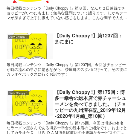
毎日掲載コンテンツ「Daily Choppy !」第８回。なんと２日連続でチ
ョッピーがいつにもまして無為な疑問について語ります。しかもテー
マが深すぎて上手に扱えていない感じもします。こんな調子で大丈夫
なのでしょうか…。
【Daily Choppy !】第1237回：
Daily Choppy！
まにまに
毎日掲載コンテンツ「Daily Choppy !」第1237回。今回はチョッピー
が時の流れの早さに驚きながら、茶屋町のスタバに行って、その後に
カラオケボックスに行くお話です！
【Daily Choppy !】第175回：博
Daily Choppy！
多一幸舎の総本店で赤チャーシュ
ーメンを食べてきました。（チョ
ッピーの九州滞在記_2019年12月
~2020年1月編_第10回）
毎日掲載コンテンツ「Daily Choppy !」第175回。今回は博多の有名
なラーメン屋さんである博多一幸舎の総本店のご紹介です。おまけと
してカラオケＣＬＵＢ ＤＡＭ博多駅前店の不思議なサービスのご紹