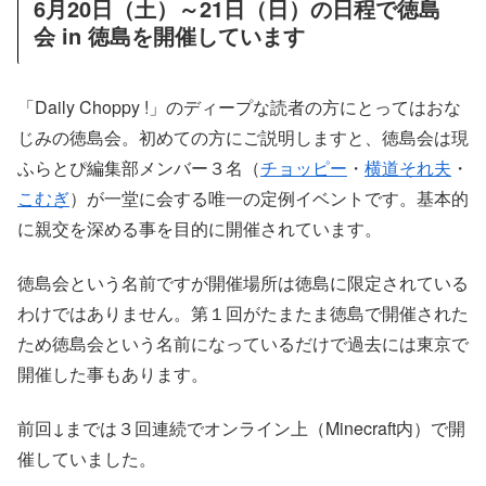
6月20日（土）～21日（日）の日程で徳島
会 in 徳島を開催しています
「Daily Choppy !」のディープな読者の方にとってはおな
じみの徳島会。初めての方にご説明しますと、徳島会は現
ふらとぴ編集部メンバー３名（
チョッピー
・
横道それ夫
・
こむぎ
）が一堂に会する唯一の定例イベントです。基本的
に親交を深める事を目的に開催されています。
徳島会という名前ですが開催場所は徳島に限定されている
わけではありません。第１回がたまたま徳島で開催された
ため徳島会という名前になっているだけで過去には東京で
開催した事もあります。
前回↓までは３回連続でオンライン上（Minecraft内）で開
催していました。