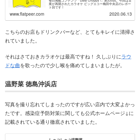
毎日掲載コンテンツ「Daily Choppy !」第335回。今回は営
業が再開されたカラオケ ビッグエコー梅田中央店のレポー
ト回です！
www.flatpeer.com
2020.06.13
こちらのお店もドリンクバーなど、とてもキレイに清掃さ
れていました。
それはさておきカラオケは最高ですね！ 久しぶりに
ラウ
ドな曲
を歌ったので少し喉を痛めてしまいましたが。
温野菜 徳島沖浜店
写真を撮り忘れてしまったのですが広い店内で大変よかっ
たです。感染症予防対策に関しても公式ホームページ↓に
記載されている通り徹底されていました。
しゃぶしゃぶ温野菜