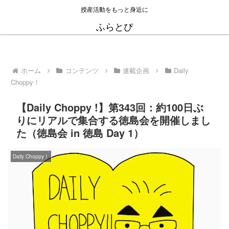
授産活動をもっと身近に
ふらとぴ
ホーム
コンテンツ
連載企画
Daily
Choppy！
【Daily Choppy !】第343回：約100日ぶ
りにリアルで集合する徳島会を開催しまし
た（徳島会 in 徳島 Day 1）
Daily Choppy！