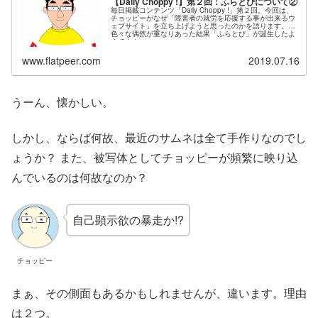
【Daily Choppy !】第２回：ふらとぴについて②
毎日掲載コンテンツ「Daily Choppy !」第２回。今回は、
チョッピーがなぜ「障害者の就労を応援する事が出来るウ
ェブサイト」を立ち上げようと思ったのかを語ります。
色々な偶然が重なりあった結果「ふらとぴ」が誕生したよ
うですよ…。
www.flatpeer.com
2019.07.16
うーん、懐かしい。
しかし、ならば何故、最近のサムネは全て手作りなのでし
ょうか？ また、被写体としてチョッピーが頻繁に映り込
んでいるのは何故なのか？
自己顕示欲の暴走か!?
チョッピー
まぁ、その側面もあるかもしれませんが、違います。理由
は２つ。