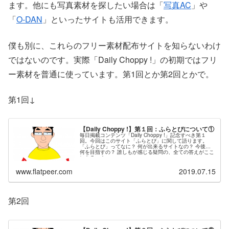
ます。他にも写真素材を探したい場合は「
写真AC
」や
「
O-DAN
」といったサイトも活用できます。
僕も別に、これらのフリー素材配布サイトを知らないわけ
ではないのです。実際「Daily Choppy !」の初期ではフリ
ー素材を普通に使っています。第1回とか第2回とかで。
第1回↓
【Daily Choppy !】第１回：ふらとぴについて①
毎日掲載コンテンツ「Daily Choppy !」記念すべき第１
回。今回はこのサイト「ふらとぴ」に関して語ります。
「ふらとぴ」ってなに？ 何が出来るサイトなの？ 今後、
何を目指すの？ 誰しもが感じる疑問の、全ての答えがここ
にある…！
www.flatpeer.com
2019.07.15
第2回