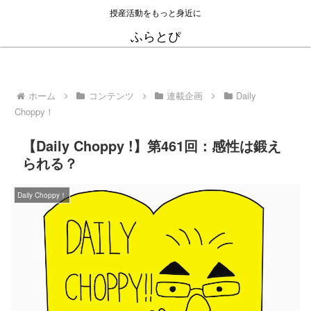
授産活動をもっと身近に
ふらとぴ
ホーム
コンテンツ
連載企画
Daily
Choppy！
【Daily Choppy !】第461回：感性は鍛え
られる？
Daily Choppy！