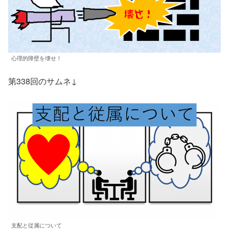
心理的障壁を壊せ！
第338回のサムネ↓
支配と従属について