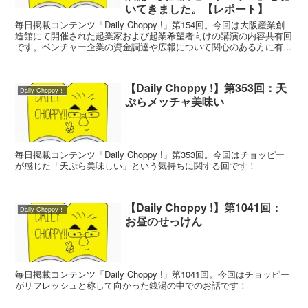
いてきました。【レポート】
毎日掲載コンテンツ「Daily Choppy !」第154回。今回は大阪産業創
造館にて開催された起業家および起業希望者向けの講演の内容共有回
です。ベンチャー企業の資金調達や広報について関心のある方に有益
な内容です！
【Daily Choppy !】第353回：天
Daily Choppy！
ぷらメッチャ美味い
毎日掲載コンテンツ「Daily Choppy !」第353回。今回はチョッピー
が感じた「天ぷら美味しい」という気持ちに関する回です！
【Daily Choppy !】第1041回：
Daily Choppy！
お昼のせっけん
毎日掲載コンテンツ「Daily Choppy !」第1041回。今回はチョッピー
がリフレッシュと称して向かった銭湯の中でのお話です！