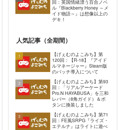
回：英国情緒漂う百合ノベ
ル『Blackberry Honey ～メ
イド物語～』は想像以上の
デキ！
人気記事（全期間）
【げぇむのよこみち】第
120回：【R-18】『アイド
ルマネージャー』Steam版
のパッチ導入について
【げぇむのよこみち】第93
回：「リアルアーケード
Pro.N HAYABUSA」を三和
レバー（8角ガイド）＆ボ
タンに換装しました
【げぇむのよこみち】第71
回：FE風SRPG『ライズ・
エテルナ』はライトに遊べ