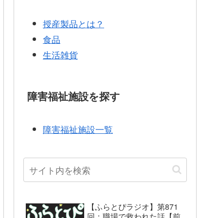
授産製品とは？
食品
生活雑貨
障害福祉施設を探す
障害福祉施設一覧
【ふらとぴラジオ】第871
回：職場で救われた話【前