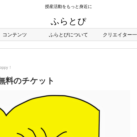
授産活動をもっと身近に
ふらとぴ
コンテンツ
ふらとぴについて
クリエイター一
hoppy！
3回：無料のチケット