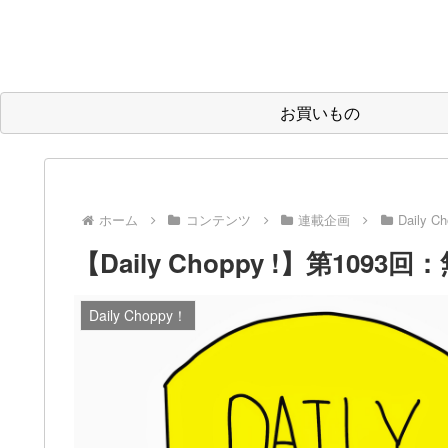
お買いもの
ホーム
コンテンツ
連載企画
Daily C
【Daily Choppy !】第109
Daily Choppy！