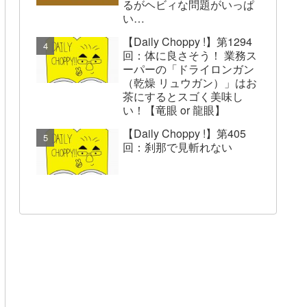
るがヘビィな問題がいっぱ
い…
【Daily Choppy !】第1294
回：体に良さそう！ 業務ス
ーパーの「ドライロンガン
（乾燥 リュウガン）」はお
茶にするとスゴく美味し
い！【竜眼 or 龍眼】
【Daily Choppy !】第405
回：刹那で見斬れない