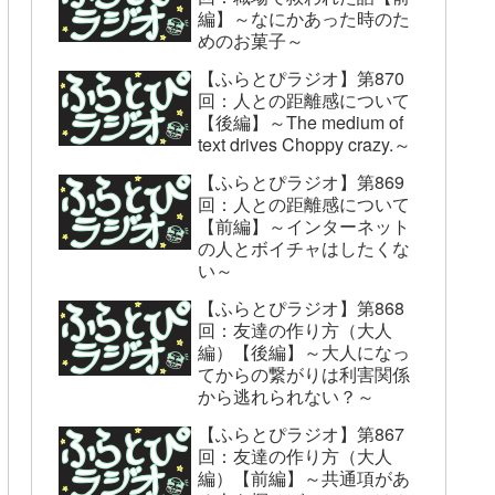
編】～なにかあった時のた
めのお菓子～
【ふらとぴラジオ】第870
回：人との距離感について
【後編】～The medium of
text drives Choppy crazy.～
【ふらとぴラジオ】第869
回：人との距離感について
【前編】～インターネット
の人とボイチャはしたくな
い～
【ふらとぴラジオ】第868
回：友達の作り方（大人
編）【後編】～大人になっ
てからの繋がりは利害関係
から逃れられない？～
【ふらとぴラジオ】第867
回：友達の作り方（大人
編）【前編】～共通項があ