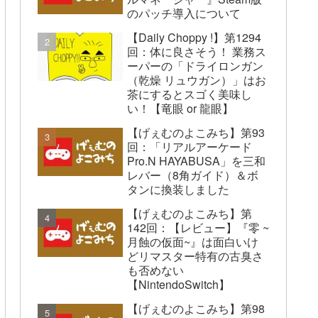
のパッチ導入について
【Daily Choppy !】第1294
回：体に良さそう！ 業務ス
ーパーの「ドライロンガン
（乾燥 リュウガン）」はお
茶にするとスゴく美味し
い！【竜眼 or 龍眼】
【げぇむのよこみち】第93
回：「リアルアーケード
Pro.N HAYABUSA」を三和
レバー（8角ガイド）＆ボ
タンに換装しました
【げぇむのよこみち】第
142回：【レビュー】『零 ~
月蝕の仮面~』は面白いけ
どリマスター特有の古臭さ
も否めない
【NintendoSwitch】
【げぇむのよこみち】第98