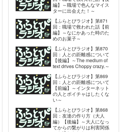
編】～職場で色んなマイス
ターに出会えた！～
【ふらとぴラジオ】第871
回：職場で救われた話【前
編】～なにかあった時のた
めのお菓子～
【ふらとぴラジオ】第870
回：人との距離感について
【後編】～The medium of
text drives Choppy crazy.～
【ふらとぴラジオ】第869
回：人との距離感について
【前編】～インターネット
の人とボイチャはしたくな
い～
【ふらとぴラジオ】第868
回：友達の作り方（大人
編）【後編】～大人になっ
てからの繋がりは利害関係