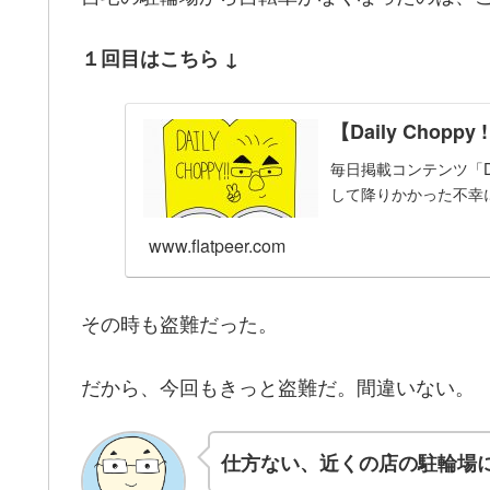
１回目はこちら ↓
【Daily Cho
毎日掲載コンテンツ「Da
して降りかかった不幸
www.flatpeer.com
その時も盗難だった。
だから、今回もきっと盗難だ。間違いない。
仕方ない、近くの店の駐輪場