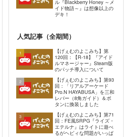
ル『Blackberry Honey ～メ
イド物語～』は想像以上の
デキ！
人気記事（全期間）
【げぇむのよこみち】第
120回：【R-18】『アイド
ルマネージャー』Steam版
のパッチ導入について
【げぇむのよこみち】第93
回：「リアルアーケード
Pro.N HAYABUSA」を三和
レバー（8角ガイド）＆ボ
タンに換装しました
【げぇむのよこみち】第71
回：FE風SRPG『ライズ・
エテルナ』はライトに遊べ
るがヘビィな問題がいっぱ