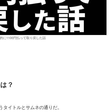
的に1100円払って取り戻した話
んは？
ぁ、もうタイトルとサムネの通りだ。