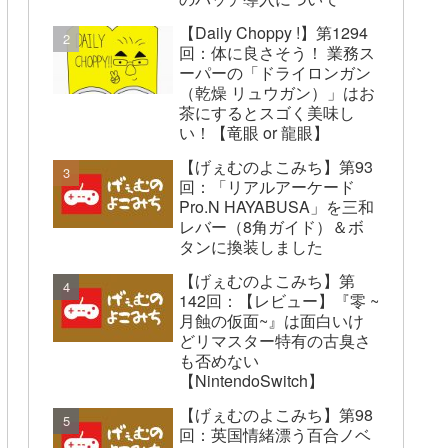
【Daily Choppy !】第1294
回：体に良さそう！ 業務ス
ーパーの「ドライロンガン
（乾燥 リュウガン）」はお
茶にするとスゴく美味し
い！【竜眼 or 龍眼】
【げぇむのよこみち】第93
回：「リアルアーケード
Pro.N HAYABUSA」を三和
レバー（8角ガイド）＆ボ
タンに換装しました
【げぇむのよこみち】第
142回：【レビュー】『零 ~
月蝕の仮面~』は面白いけ
どリマスター特有の古臭さ
も否めない
【NintendoSwitch】
【げぇむのよこみち】第98
回：英国情緒漂う百合ノベ