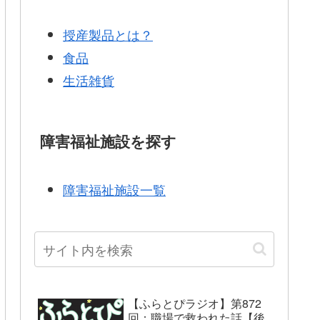
授産製品とは？
食品
生活雑貨
障害福祉施設を探す
障害福祉施設一覧
【ふらとぴラジオ】第872
回：職場で救われた話【後