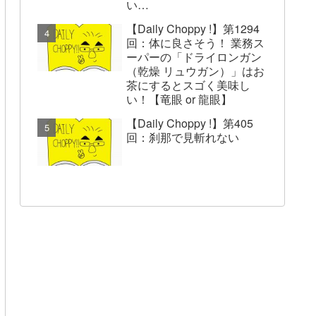
い…
【Daily Choppy !】第1294
回：体に良さそう！ 業務ス
ーパーの「ドライロンガン
（乾燥 リュウガン）」はお
茶にするとスゴく美味し
い！【竜眼 or 龍眼】
【Daily Choppy !】第405
回：刹那で見斬れない