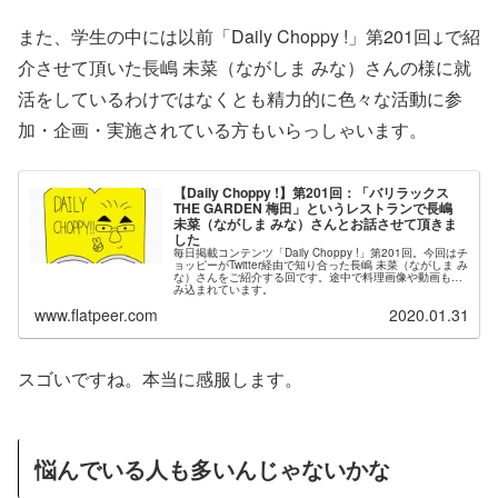
また、学生の中には以前「Daily Choppy !」第201回↓で紹
介させて頂いた長嶋 未菜（ながしま みな）さんの様に就
活をしているわけではなくとも精力的に色々な活動に参
加・企画・実施されている方もいらっしゃいます。
【Daily Choppy !】第201回：「バリラックス
THE GARDEN 梅田」というレストランで長嶋
未菜（ながしま みな）さんとお話させて頂きま
した
毎日掲載コンテンツ「Daily Choppy !」第201回。今回はチ
ョッピーがTwitter経由で知り合った長嶋 未菜（ながしま み
な）さんをご紹介する回です。途中で料理画像や動画も挟
み込まれています。
www.flatpeer.com
2020.01.31
スゴいですね。本当に感服します。
悩んでいる人も多いんじゃないかな