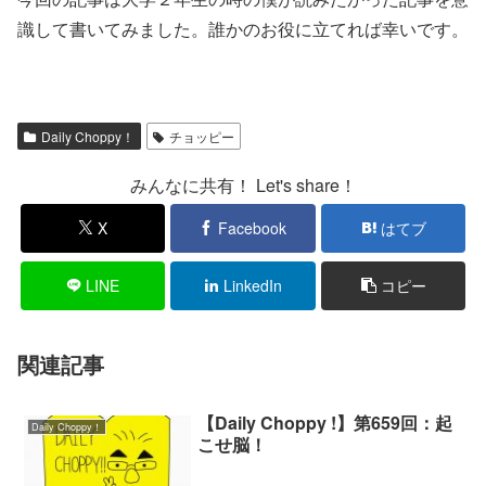
識して書いてみました。誰かのお役に立てれば幸いです。
Daily Choppy！
チョッピー
みんなに共有！ Let's share！
X
Facebook
はてブ
LINE
LinkedIn
コピー
関連記事
【Daily Choppy !】第659回：起
Daily Choppy！
こせ脳！