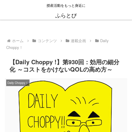
授産活動をもっと身近に
ふらとぴ
ホーム
コンテンツ
連載企画
Daily
Choppy！
【Daily Choppy !】第930回：効用の細分
化 ～コストをかけないQOLの高め方～
Daily Choppy！