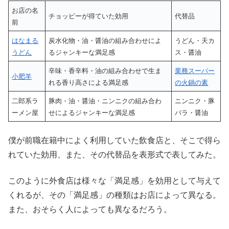
お店の名
チョッピーが得ていた効用
代替品
前
はなまる
炭水化物・油・醤油の組み合わせによ
うどん・天カ
うどん
るジャンキーな満足感
ス・醤油
辛味・香辛料・油の組み合わせで生ま
業務スーパー
小肥羊
れる香り高さによる満足感
の火鍋の素
二郎系ラ
豚肉・油・醤油・ニンニクの組み合わ
ニンニク・豚
ーメン屋
せによるジャンキーな満足感
バラ・醤油
僕が前職在籍中によく利用していた飲食店と、そこで得ら
れていた効用、また、その代替品を表形式で表してみた。
このように外食店は様々な「満足感」を効用として与えて
くれるが、その「満足感」の種類はお店によって異なる。
また、おそらく人によっても異なるだろう。